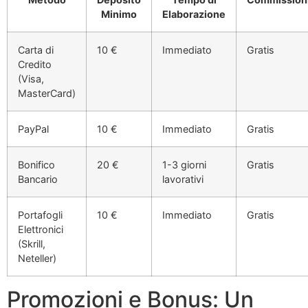
Minimo
Elaborazione
Carta di
10 €
Immediato
Gratis
Credito
(Visa,
MasterCard)
PayPal
10 €
Immediato
Gratis
Bonifico
20 €
1-3 giorni
Gratis
Bancario
lavorativi
Portafogli
10 €
Immediato
Gratis
Elettronici
(Skrill,
Neteller)
Promozioni e Bonus: Un