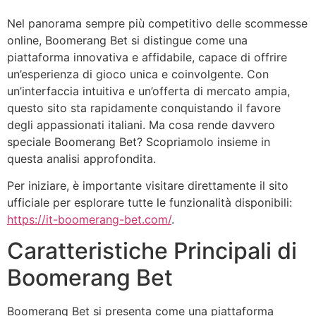
Nel panorama sempre più competitivo delle scommesse
online, Boomerang Bet si distingue come una
piattaforma innovativa e affidabile, capace di offrire
un’esperienza di gioco unica e coinvolgente. Con
un’interfaccia intuitiva e un’offerta di mercato ampia,
questo sito sta rapidamente conquistando il favore
degli appassionati italiani. Ma cosa rende davvero
speciale Boomerang Bet? Scopriamolo insieme in
questa analisi approfondita.
Per iniziare, è importante visitare direttamente il sito
ufficiale per esplorare tutte le funzionalità disponibili:
https://it-boomerang-bet.com/
.
Caratteristiche Principali di
Boomerang Bet
Boomerang Bet si presenta come una piattaforma