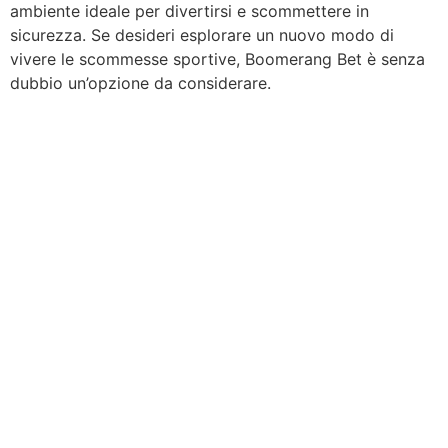
ambiente ideale per divertirsi e scommettere in
sicurezza. Se desideri esplorare un nuovo modo di
vivere le scommesse sportive, Boomerang Bet è senza
dubbio un’opzione da considerare.