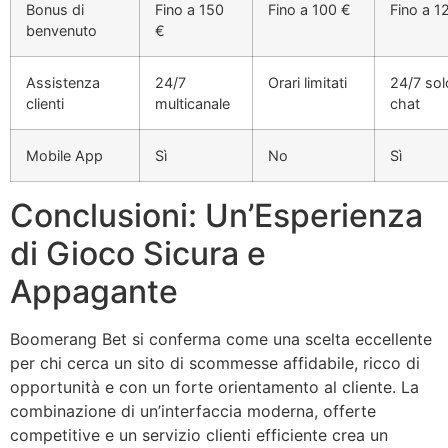
Bonus di
Fino a 150
Fino a 100 €
Fino a 1
benvenuto
€
Assistenza
24/7
Orari limitati
24/7 sol
clienti
multicanale
chat
Mobile App
Sì
No
Sì
Conclusioni: Un’Esperienza
di Gioco Sicura e
Appagante
Boomerang Bet si conferma come una scelta eccellente
per chi cerca un sito di scommesse affidabile, ricco di
opportunità e con un forte orientamento al cliente. La
combinazione di un’interfaccia moderna, offerte
competitive e un servizio clienti efficiente crea un