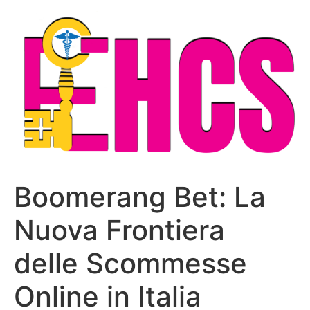
Skip
to
content
Boomerang Bet: La
Nuova Frontiera
delle Scommesse
Online in Italia