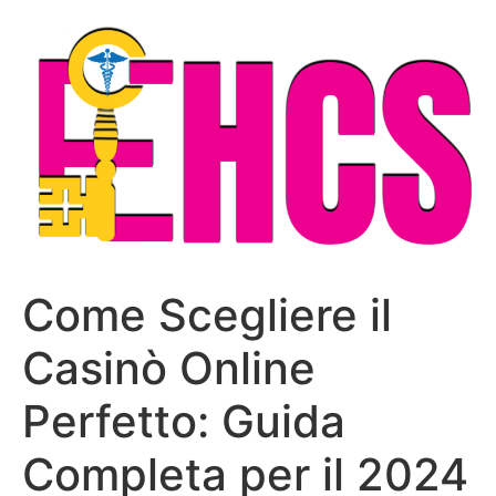
Skip
to
content
Come Scegliere il
Casinò Online
Perfetto: Guida
Completa per il 2024