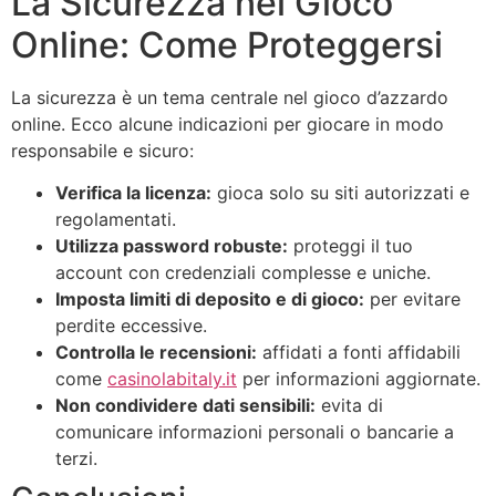
La Sicurezza nel Gioco
Online: Come Proteggersi
La sicurezza è un tema centrale nel gioco d’azzardo
online. Ecco alcune indicazioni per giocare in modo
responsabile e sicuro:
Verifica la licenza:
gioca solo su siti autorizzati e
regolamentati.
Utilizza password robuste:
proteggi il tuo
account con credenziali complesse e uniche.
Imposta limiti di deposito e di gioco:
per evitare
perdite eccessive.
Controlla le recensioni:
affidati a fonti affidabili
come
casinolabitaly.it
per informazioni aggiornate.
Non condividere dati sensibili:
evita di
comunicare informazioni personali o bancarie a
terzi.