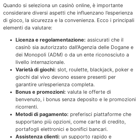
Quando si seleziona un casinò online, è importante
considerare diversi aspetti che influenzano l’esperienza
di gioco, la sicurezza e la convenienza. Ecco i principali
elementi da valutare:
Licenza e regolamentazione:
assicurati che il
casinò sia autorizzato dall’Agenzia delle Dogane e
dei Monopoli (ADM) o da un ente riconosciuto a
livello internazionale.
Varietà di giochi:
slot, roulette, blackjack, poker e
giochi dal vivo devono essere presenti per
garantire un’esperienza completa.
Bonus e promozioni:
valuta le offerte di
benvenuto, i bonus senza deposito e le promozioni
ricorrenti.
Metodi di pagamento:
preferisci piattaforme che
supportano più opzioni, come carte di credito,
portafogli elettronici e bonifici bancari.
Assistenza clienti:
un supporto rapido e