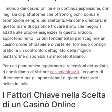
Il mondo dei casinò online è in continua espansione, con
migliaia di piattaforme che offrono giochi, bonus e
promozioni sempre più allettanti. Ma come orientarsi in
questo mare di opzioni e trovare il sito che meglio si
adatta alle proprie esigenze? In questo articolo
approfondiremo i criteri fondamentali per scegliere un
casinò online affidabile e divertente, fornendo consigli
pratici e un confronto dettagliato delle migliori
piattaforme disponibili sul mercato italiano.
Per una panoramica aggiornata e recensioni dettagliate,
ti consigliamo di visitare
casinolabitaly.it
, un punto di
riferimento per gli appassionati di gioco d’azzardo
online in Italia.
I Fattori Chiave nella Scelta
di un Casinò Online