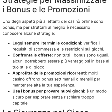
i Bonus e le Promozioni
Uno degli aspetti più allettanti dei casinò online sono i
bonus, ma per sfruttarli al meglio è necessario
conoscere alcune strategie:
Leggi sempre i termini e condizioni:
verifica i
requisiti di scommessa e le restrizioni sui giochi.
Confronta le offerte:
non tutti i bonus sono uguali,
alcuni potrebbero essere più vantaggiosi in base al
tuo stile di gioco.
Approfitta delle promozioni ricorrenti:
molti
casinò offrono bonus settimanali o mensili per
mantenere alta la tua esperienza.
Usa i bonus per provare nuovi giochi:
è un modo
sicuro per esplorare senza rischiare troppo
capitale.