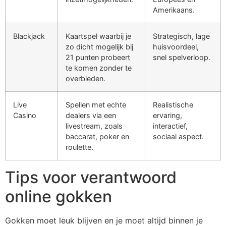
Amerikaans.
Blackjack
Kaartspel waarbij je
Strategisch, lage
zo dicht mogelijk bij
huisvoordeel,
21 punten probeert
snel spelverloop.
te komen zonder te
overbieden.
Live
Spellen met echte
Realistische
Casino
dealers via een
ervaring,
livestream, zoals
interactief,
baccarat, poker en
sociaal aspect.
roulette.
Tips voor verantwoord
online gokken
Gokken moet leuk blijven en je moet altijd binnen je