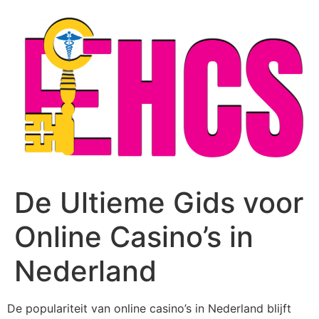
Skip
to
content
De Ultieme Gids voor
Online Casino’s in
Nederland
De populariteit van online casino’s in Nederland blijft