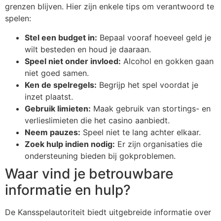
grenzen blijven. Hier zijn enkele tips om verantwoord te
spelen:
Stel een budget in:
Bepaal vooraf hoeveel geld je
wilt besteden en houd je daaraan.
Speel niet onder invloed:
Alcohol en gokken gaan
niet goed samen.
Ken de spelregels:
Begrijp het spel voordat je
inzet plaatst.
Gebruik limieten:
Maak gebruik van stortings- en
verlieslimieten die het casino aanbiedt.
Neem pauzes:
Speel niet te lang achter elkaar.
Zoek hulp indien nodig:
Er zijn organisaties die
ondersteuning bieden bij gokproblemen.
Waar vind je betrouwbare
informatie en hulp?
De Kansspelautoriteit biedt uitgebreide informatie over