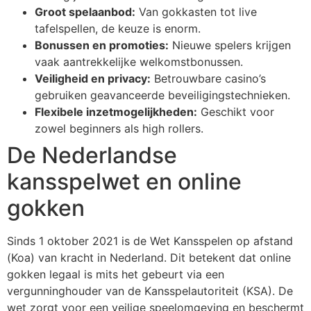
Groot spelaanbod:
Van gokkasten tot live
tafelspellen, de keuze is enorm.
Bonussen en promoties:
Nieuwe spelers krijgen
vaak aantrekkelijke welkomstbonussen.
Veiligheid en privacy:
Betrouwbare casino’s
gebruiken geavanceerde beveiligingstechnieken.
Flexibele inzetmogelijkheden:
Geschikt voor
zowel beginners als high rollers.
De Nederlandse
kansspelwet en online
gokken
Sinds 1 oktober 2021 is de Wet Kansspelen op afstand
(Koa) van kracht in Nederland. Dit betekent dat online
gokken legaal is mits het gebeurt via een
vergunninghouder van de Kansspelautoriteit (KSA). De
wet zorgt voor een veilige speelomgeving en beschermt