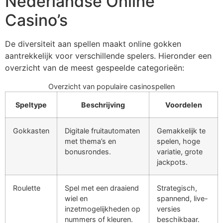
Nederlandse Online
Casino’s
De diversiteit aan spellen maakt online gokken
aantrekkelijk voor verschillende spelers. Hieronder een
overzicht van de meest gespeelde categorieën:
Overzicht van populaire casinospellen
Speltype
Beschrijving
Voordelen
Gokkasten
Digitale fruitautomaten
Gemakkelijk te
met thema’s en
spelen, hoge
bonusrondes.
variatie, grote
jackpots.
Roulette
Spel met een draaiend
Strategisch,
wiel en
spannend, live-
inzetmogelijkheden op
versies
nummers of kleuren.
beschikbaar.