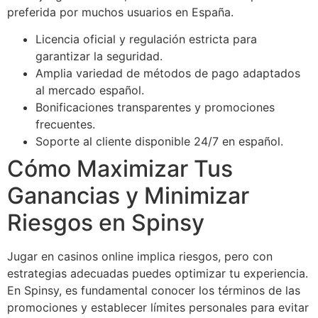
preferida por muchos usuarios en España.
Licencia oficial y regulación estricta para
garantizar la seguridad.
Amplia variedad de métodos de pago adaptados
al mercado español.
Bonificaciones transparentes y promociones
frecuentes.
Soporte al cliente disponible 24/7 en español.
Cómo Maximizar Tus
Ganancias y Minimizar
Riesgos en Spinsy
Jugar en casinos online implica riesgos, pero con
estrategias adecuadas puedes optimizar tu experiencia.
En Spinsy, es fundamental conocer los términos de las
promociones y establecer límites personales para evitar