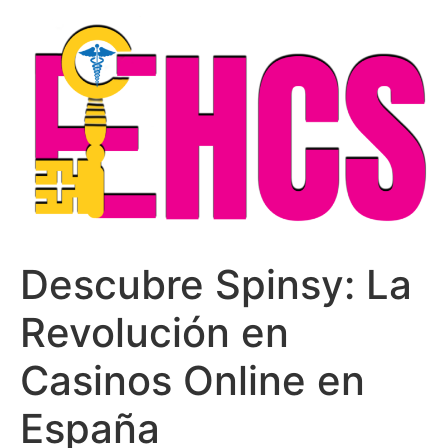
Skip
to
content
Descubre Spinsy: La
Revolución en
Casinos Online en
España