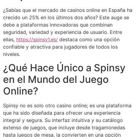
¿Sabías que el mercado de casinos online en España ha
crecido un 25% en los últimos dos años? Este auge se
debe a plataformas innovadoras que combinan
seguridad, variedad y experiencia de usuario. Entre
ellas,
https://spinsy1.es/
destaca como una opción
confiable y atractiva para jugadores de todos los
niveles.
¿Qué Hace Único a Spinsy
en el Mundo del Juego
Online?
Spinsy no es solo otro casino online; es una plataforma
que ha sido diseñada para ofrecer una experiencia
integral y segura. Su interfaz intuitiva y su catálogo
extenso de juegos, que incluye desde tragamonedas
hasta juegos de mesa, la convierten en una opción