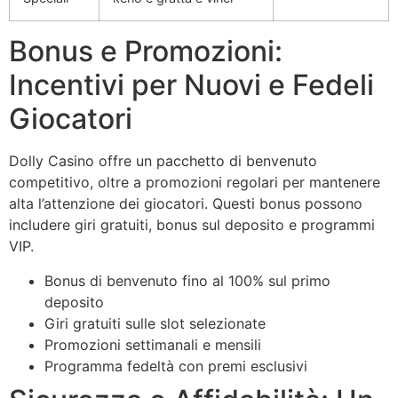
Bonus e Promozioni:
Incentivi per Nuovi e Fedeli
Giocatori
Dolly Casino offre un pacchetto di benvenuto
competitivo, oltre a promozioni regolari per mantenere
alta l’attenzione dei giocatori. Questi bonus possono
includere giri gratuiti, bonus sul deposito e programmi
VIP.
Bonus di benvenuto fino al 100% sul primo
deposito
Giri gratuiti sulle slot selezionate
Promozioni settimanali e mensili
Programma fedeltà con premi esclusivi