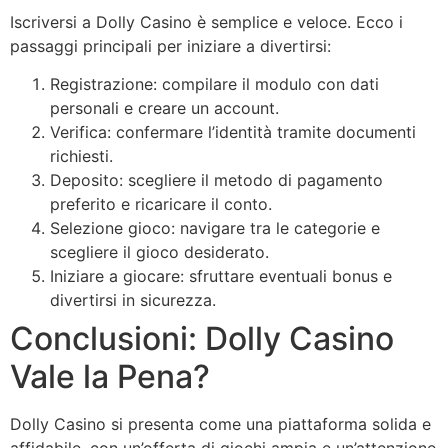
Iscriversi a Dolly Casino è semplice e veloce. Ecco i
passaggi principali per iniziare a divertirsi:
Registrazione: compilare il modulo con dati
personali e creare un account.
Verifica: confermare l’identità tramite documenti
richiesti.
Deposito: scegliere il metodo di pagamento
preferito e ricaricare il conto.
Selezione gioco: navigare tra le categorie e
scegliere il gioco desiderato.
Iniziare a giocare: sfruttare eventuali bonus e
divertirsi in sicurezza.
Conclusioni: Dolly Casino
Vale la Pena?
Dolly Casino si presenta come una piattaforma solida e