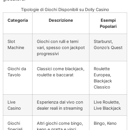
Tipologie di Giochi Disponibili su Dolly Casino
Categoria
Descrizione
Esempi
Popolari
Slot
Giochi con rulli e temi
Starburst,
Machine
vari, spesso con jackpot
Gonzo’s Quest
progressivi
Giochi da
Classici come blackjack,
Roulette
Tavolo
roulette e baccarat
Europea,
Blackjack
Classico
Live
Esperienza dal vivo con
Live Roulette,
Casino
dealer reali in streaming
Live Blackjack
Giochi
Altri giochi come bingo,
Bingo, Keno
Speciali
keno e gratta e vinci