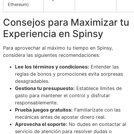
Ethereum)
Consejos para Maximizar tu
Experiencia en Spinsy
Para aprovechar al máximo tu tiempo en Spinsy,
considera las siguientes recomendaciones:
Lee los términos y condiciones:
Entender las
reglas de bonos y promociones evita sorpresas
desagradables.
Gestiona tu presupuesto:
Establece límites de
gasto para mantener el control y disfrutar
responsablemente.
Prueba juegos gratuitos:
Familiarízate con las
mecánicas antes de apostar dinero real.
Aprovecha el soporte:
No dudes en contactar al
servicio de atención para resolver dudas o