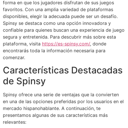
forma en que los jugadores disfrutan de sus juegos
favoritos. Con una amplia variedad de plataformas
disponibles, elegir la adecuada puede ser un desafío.
Spinsy se destaca como una opción innovadora y
confiable para quienes buscan una experiencia de juego
segura y entretenida. Para descubrir más sobre esta
plataforma, visita
https://es-spinsy.com/
, donde
encontrarás toda la información necesaria para
comenzar.
Características Destacadas
de Spinsy
Spinsy ofrece una serie de ventajas que la convierten
en una de las opciones preferidas por los usuarios en el
mercado hispanohablante. A continuación, te
presentamos algunas de sus características más
relevantes: