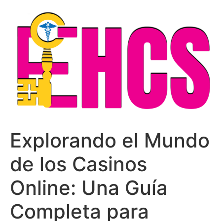
Skip
to
content
Explorando el Mundo
de los Casinos
Online: Una Guía
Completa para