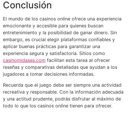
Conclusión
El mundo de los casinos online ofrece una experiencia
emocionante y accesible para quienes buscan
entretenimiento y la posibilidad de ganar dinero. Sin
embargo, es crucial elegir plataformas confiables y
aplicar buenas prácticas para garantizar una
experiencia segura y satisfactoria. Sitios como
casinomidases.com
facilitan esta tarea al ofrecer
reseñas y comparativas detalladas que ayudan a los
jugadores a tomar decisiones informadas.
Recuerda que el juego debe ser siempre una actividad
recreativa y responsable. Con la información adecuada
y una actitud prudente, podrás disfrutar al máximo de
todo lo que los casinos online tienen para ofrecer.