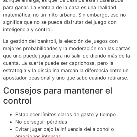
para ganar. La ventaja de la casa es una realidad
matemática, no un mito urbano. Sin embargo, eso no
significa que no se pueda disfrutar del juego con
inteligencia y control.
La gestión del bankroll, la elección de juegos con
mejores probabilidades y la moderación son las cartas
que uno puede jugar para no salir perdiendo más de la
cuenta. La suerte puede ser caprichosa, pero la
estrategia y la disciplina marcan la diferencia entre un
apostador ocasional y uno que sabe cuándo retirarse.
Consejos para mantener el
control
Establecer límites claros de gasto y tiempo
No perseguir pérdidas
Evitar jugar bajo la influencia del alcohol o
emociones intensas