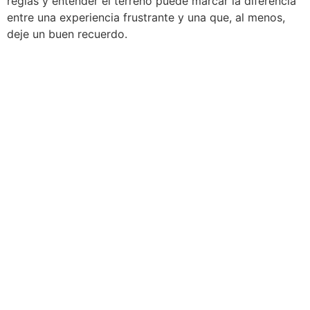
reglas y entender el terreno puede marcar la diferencia
entre una experiencia frustrante y una que, al menos,
deje un buen recuerdo.