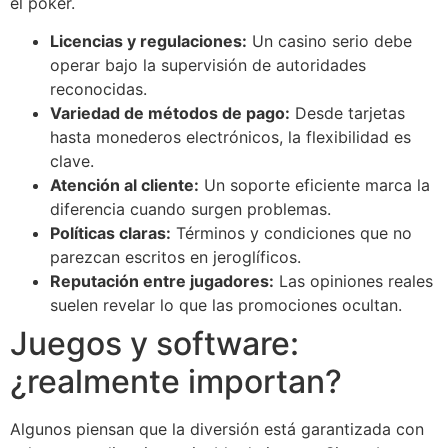
el póker.
Licencias y regulaciones:
Un casino serio debe
operar bajo la supervisión de autoridades
reconocidas.
Variedad de métodos de pago:
Desde tarjetas
hasta monederos electrónicos, la flexibilidad es
clave.
Atención al cliente:
Un soporte eficiente marca la
diferencia cuando surgen problemas.
Políticas claras:
Términos y condiciones que no
parezcan escritos en jeroglíficos.
Reputación entre jugadores:
Las opiniones reales
suelen revelar lo que las promociones ocultan.
Juegos y software:
¿realmente importan?
Algunos piensan que la diversión está garantizada con