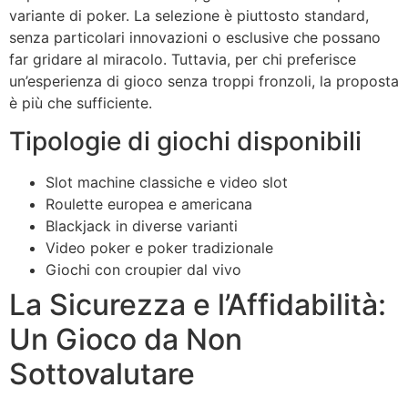
variante di poker. La selezione è piuttosto standard,
senza particolari innovazioni o esclusive che possano
far gridare al miracolo. Tuttavia, per chi preferisce
un’esperienza di gioco senza troppi fronzoli, la proposta
è più che sufficiente.
Tipologie di giochi disponibili
Slot machine classiche e video slot
Roulette europea e americana
Blackjack in diverse varianti
Video poker e poker tradizionale
Giochi con croupier dal vivo
La Sicurezza e l’Affidabilità:
Un Gioco da Non
Sottovalutare