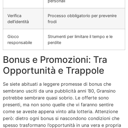
personali
Verifica
Processo obbligatorio per prevenire
dell’identità
frodi
Gioco
Strumenti per limitare il tempo e le
responsabile
perdite
Bonus e Promozioni: Tra
Opportunità e Trappole
Se siete abituati a leggere promesse di bonus che
sembrano usciti da una pubblicità anni ’80, Gransino
potrebbe sembrare quasi sobrio. Le offerte sono
presenti, ma non sono quelle che vi faranno sentire
come se aveste appena vinto alla lotteria. Attenzione
però: dietro ogni bonus si nascondono condizioni che
spesso trasformano l’opportunità in una vera e propria