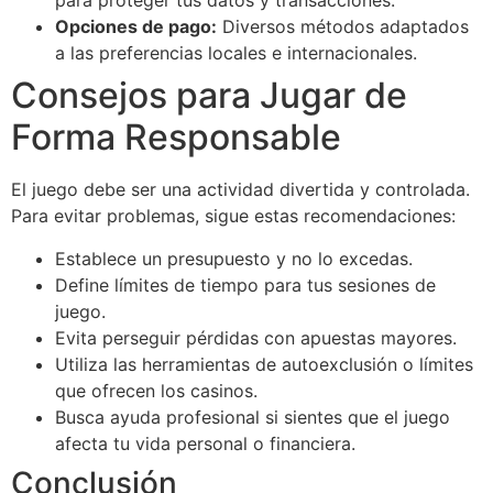
para proteger tus datos y transacciones.
Opciones de pago:
Diversos métodos adaptados
a las preferencias locales e internacionales.
Consejos para Jugar de
Forma Responsable
El juego debe ser una actividad divertida y controlada.
Para evitar problemas, sigue estas recomendaciones:
Establece un presupuesto y no lo excedas.
Define límites de tiempo para tus sesiones de
juego.
Evita perseguir pérdidas con apuestas mayores.
Utiliza las herramientas de autoexclusión o límites
que ofrecen los casinos.
Busca ayuda profesional si sientes que el juego
afecta tu vida personal o financiera.
Conclusión