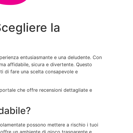
cegliere la
’esperienza entusiasmante e una deludente. Con
rma affidabile, sicura e divertente. Questo
oti di fare una scelta consapevole e
 portale che offre recensioni dettagliate e
dabile?
golamentate possono mettere a rischio i tuoi
le offre un ambiente di gioco trasparente e