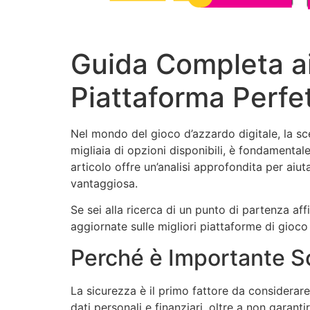
Guida Completa ai
Piattaforma Perfe
Nel mondo del gioco d’azzardo digitale, la sc
migliaia di opzioni disponibili, è fondamentale
articolo offre un’analisi approfondita per aiu
vantaggiosa.
Se sei alla ricerca di un punto di partenza affi
aggiornate sulle migliori piattaforme di gioco o
Perché è Importante Sc
La sicurezza è il primo fattore da considerar
dati personali e finanziari, oltre a non garant