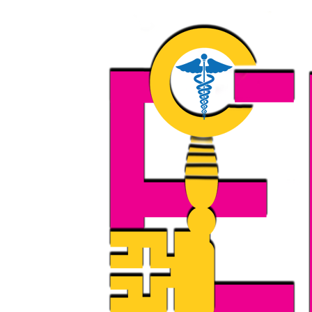
Skip
to
content