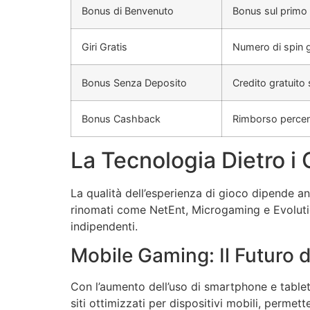
Bonus di Benvenuto
Bonus sul primo
Giri Gratis
Numero di spin gr
Bonus Senza Deposito
Credito gratuito
Bonus Cashback
Rimborso percent
La Tecnologia Dietro i
La qualità dell’esperienza di gioco dipende an
rinomati come NetEnt, Microgaming e Evolution 
indipendenti.
Mobile Gaming: Il Futuro 
Con l’aumento dell’uso di smartphone e tablet
siti ottimizzati per dispositivi mobili, perme