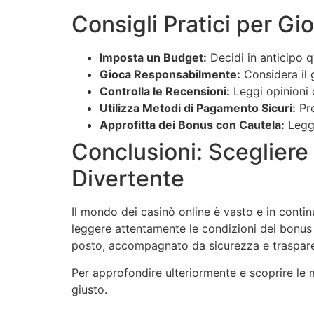
Consigli Pratici per Gi
Imposta un Budget:
Decidi in anticipo 
Gioca Responsabilmente:
Considera il 
Controlla le Recensioni:
Leggi opinioni d
Utilizza Metodi di Pagamento Sicuri:
Pre
Approfitta dei Bonus con Cautela:
Leggi
Conclusioni: Sceglier
Divertente
Il mondo dei casinò online è vasto e in contin
leggere attentamente le condizioni dei bonus
posto, accompagnato da sicurezza e traspar
Per approfondire ulteriormente e scoprire le mi
giusto.