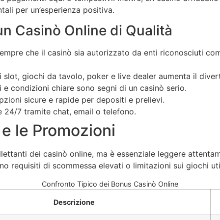
tali per un’esperienza positiva.
un Casinò Online di Qualità
sempre che il casinò sia autorizzato da enti riconosciuti 
slot, giochi da tavolo, poker e live dealer aumenta il diverti
 e condizioni chiare sono segni di un casinò serio.
pzioni sicure e rapide per depositi e prelievi.
 24/7 tramite chat, email o telefono.
e le Promozioni
lettanti dei casinò online, ma è essenziale leggere attentam
equisiti di scommessa elevati o limitazioni sui giochi util
Confronto Tipico dei Bonus Casinò Online
Descrizione