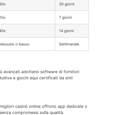
30x
30 giorni
20x
7 giorni
40x
14 giorni
Nessuno o basso
Settimanale
iù avanzati adottano software di fornitori
tive e giochi equi certificati da enti
migliori casinò online offrono app dedicate o
o senza compromessi sulla qualità.