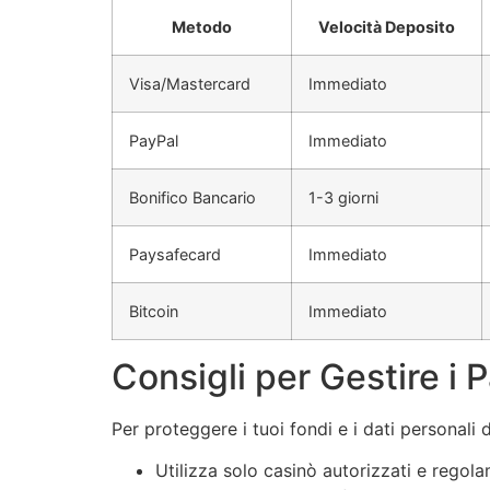
Metodo
Velocità Deposito
Visa/Mastercard
Immediato
PayPal
Immediato
Bonifico Bancario
1-3 giorni
Paysafecard
Immediato
Bitcoin
Immediato
Consigli per Gestire i
Per proteggere i tuoi fondi e i dati personali
Utilizza solo casinò autorizzati e regola