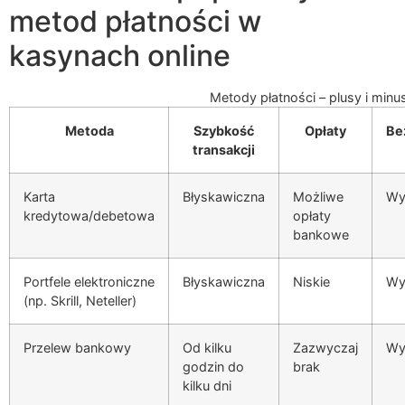
metod płatności w
kasynach online
Metody płatności – plusy i minu
Metoda
Szybkość
Opłaty
Be
transakcji
Karta
Błyskawiczna
Możliwe
Wy
kredytowa/debetowa
opłaty
bankowe
Portfele elektroniczne
Błyskawiczna
Niskie
Wy
(np. Skrill, Neteller)
Przelew bankowy
Od kilku
Zazwyczaj
Wy
godzin do
brak
kilku dni