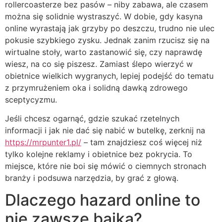
rollercoasterze bez pasów – niby zabawa, ale czasem
można się solidnie wystraszyć. W dobie, gdy kasyna
online wyrastają jak grzyby po deszczu, trudno nie ulec
pokusie szybkiego zysku. Jednak zanim rzucisz się na
wirtualne stoły, warto zastanowić się, czy naprawdę
wiesz, na co się piszesz. Zamiast ślepo wierzyć w
obietnice wielkich wygranych, lepiej podejść do tematu
z przymrużeniem oka i solidną dawką zdrowego
sceptycyzmu.
Jeśli chcesz ogarnąć, gdzie szukać rzetelnych
informacji i jak nie dać się nabić w butelkę, zerknij na
https://mrpunter1.pl/
– tam znajdziesz coś więcej niż
tylko kolejne reklamy i obietnice bez pokrycia. To
miejsce, które nie boi się mówić o ciemnych stronach
branży i podsuwa narzędzia, by grać z głową.
Dlaczego hazard online to
nie zawsze bajka?