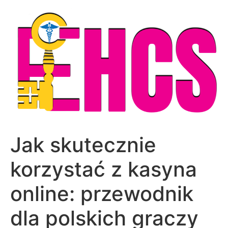
Skip
to
content
Jak skutecznie
korzystać z kasyna
online: przewodnik
dla polskich graczy