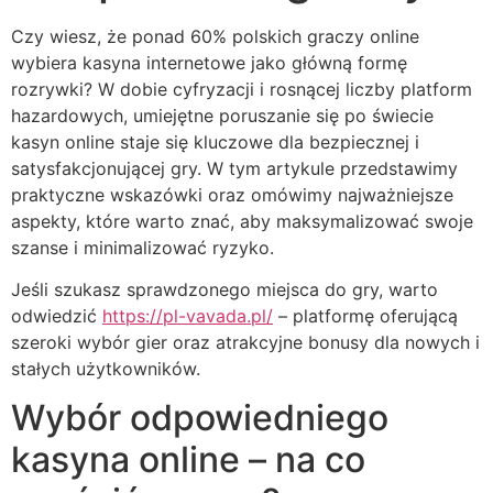
Czy wiesz, że ponad 60% polskich graczy online
wybiera kasyna internetowe jako główną formę
rozrywki? W dobie cyfryzacji i rosnącej liczby platform
hazardowych, umiejętne poruszanie się po świecie
kasyn online staje się kluczowe dla bezpiecznej i
satysfakcjonującej gry. W tym artykule przedstawimy
praktyczne wskazówki oraz omówimy najważniejsze
aspekty, które warto znać, aby maksymalizować swoje
szanse i minimalizować ryzyko.
Jeśli szukasz sprawdzonego miejsca do gry, warto
odwiedzić
https://pl-vavada.pl/
– platformę oferującą
szeroki wybór gier oraz atrakcyjne bonusy dla nowych i
stałych użytkowników.
Wybór odpowiedniego
kasyna online – na co