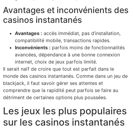
Avantages et inconvénients des
casinos instantanés
Avantages :
accès immédiat, pas d’installation,
compatibilité mobile, transactions rapides.
Inconvénients :
parfois moins de fonctionnalités
avancées, dépendance à une bonne connexion
internet, choix de jeux parfois limité.
Il serait naïf de croire que tout est parfait dans le
monde des casinos instantanés. Comme dans un jeu de
blackjack, il faut savoir gérer ses attentes et
comprendre que la rapidité peut parfois se faire au
détriment de certaines options plus poussées.
Les jeux les plus populaires
sur les casinos instantanés