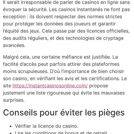
Il serait irresponsable de parler de casinos en ligne sans
évoquer la sécurité. Les casinos instantanés ne font pas
exception : ils doivent respecter des normes strictes
pour protéger les données des joueurs et garantir
l’équité des jeux. Cela passe par des licences officielles,
des audits réguliers, et des technologies de cryptage
avancées.
Malgré cela, une certaine méfiance est justifiée. La
facilité d’accès peut parfois attirer des plateformes
moins scrupuleuses. D’où l’importance de bien choisir
son casino, en vérifiant les avis et les certifications. Le
site
https://instantcasinosonline.com/
propose
justement une liste rigoureuse qui évite les mauvaises
surprises.
Conseils pour éviter les pièges
Vérifier la licence du casino.
Lire les conditions de bonus et de retrait.