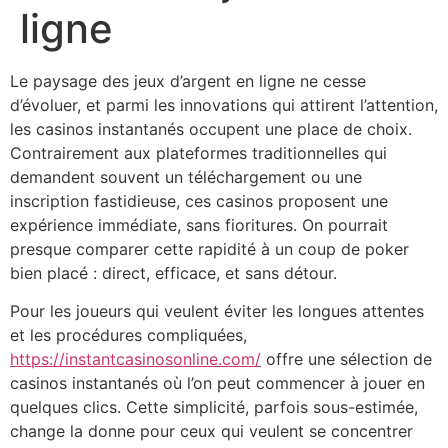
ligne
Le paysage des jeux d’argent en ligne ne cesse
d’évoluer, et parmi les innovations qui attirent l’attention,
les casinos instantanés occupent une place de choix.
Contrairement aux plateformes traditionnelles qui
demandent souvent un téléchargement ou une
inscription fastidieuse, ces casinos proposent une
expérience immédiate, sans fioritures. On pourrait
presque comparer cette rapidité à un coup de poker
bien placé : direct, efficace, et sans détour.
Pour les joueurs qui veulent éviter les longues attentes
et les procédures compliquées,
https://instantcasinosonline.com/
offre une sélection de
casinos instantanés où l’on peut commencer à jouer en
quelques clics. Cette simplicité, parfois sous-estimée,
change la donne pour ceux qui veulent se concentrer