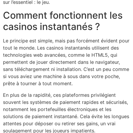
sur l’essentiel : le jeu.
Comment fonctionnent les
casinos instantanés ?
Le principe est simple, mais pas forcément évident pour
tout le monde. Les casinos instantanés utilisent des
technologies web avancées, comme le HTML5, qui
permettent de jouer directement dans le navigateur,
sans téléchargement ni installation. C’est un peu comme
si vous aviez une machine à sous dans votre poche,
prête à tourner à tout moment.
En plus de la rapidité, ces plateformes privilégient
souvent les systèmes de paiement rapides et sécurisés,
notamment les portefeuilles électroniques et les
solutions de paiement instantané. Cela évite les longues
attentes pour déposer ou retirer ses gains, un vrai
soulagement pour les joueurs impatients.