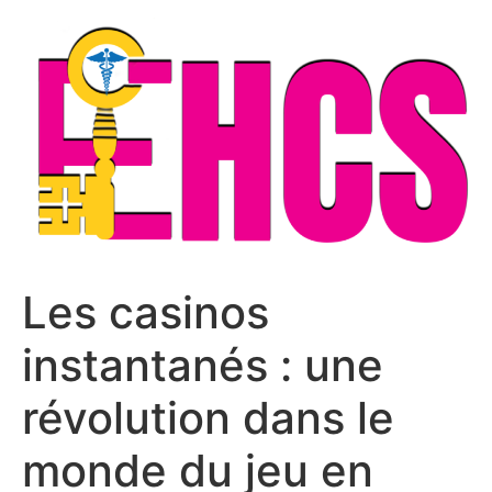
Skip
to
content
Les casinos
instantanés : une
révolution dans le
monde du jeu en