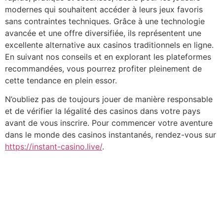
modernes qui souhaitent accéder à leurs jeux favoris
sans contraintes techniques. Grâce à une technologie
avancée et une offre diversifiée, ils représentent une
excellente alternative aux casinos traditionnels en ligne.
En suivant nos conseils et en explorant les plateformes
recommandées, vous pourrez profiter pleinement de
cette tendance en plein essor.
N’oubliez pas de toujours jouer de manière responsable
et de vérifier la légalité des casinos dans votre pays
avant de vous inscrire. Pour commencer votre aventure
dans le monde des casinos instantanés, rendez-vous sur
https://instant-casino.live/
.