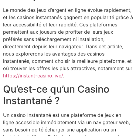
Le monde des jeux d’argent en ligne évolue rapidement,
et les casinos instantanés gagnent en popularité grâce à
leur accessibilité et leur rapidité. Ces plateformes
permettent aux joueurs de profiter de leurs jeux
préférés sans téléchargement ni installation,
directement depuis leur navigateur. Dans cet article,
nous explorerons les avantages des casinos
instantanés, comment choisir la meilleure plateforme, et
où trouver les offres les plus attractives, notamment sur
https://instant-casino.live/
.
Qu’est-ce qu’un Casino
Instantané ?
Un casino instantané est une plateforme de jeux en
ligne accessible immédiatement via un navigateur web,
sans besoin de télécharger une application ou un