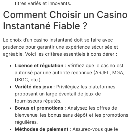
titres variés et innovants.
Comment Choisir un Casino
Instantané Fiable ?
Le choix d’un casino instantané doit se faire avec
prudence pour garantir une expérience sécurisée et
agréable. Voici les critères essentiels à considérer :
Licence et régulation :
Vérifiez que le casino est
autorisé par une autorité reconnue (ARJEL, MGA,
UKGC, etc.).
Variété des jeux :
Privilégiez les plateformes
proposant un large éventail de jeux de
fournisseurs réputés.
Bonus et promotions :
Analysez les offres de
bienvenue, les bonus sans dépôt et les promotions
régulières.
Méthodes de paiement :
Assurez-vous que le