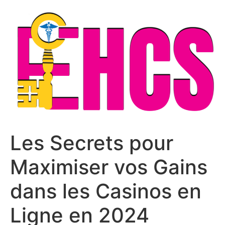
Skip
to
content
Les Secrets pour
Maximiser vos Gains
dans les Casinos en
Ligne en 2024