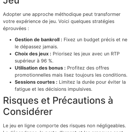
Jeu
Adopter une approche méthodique peut transformer
votre expérience de jeu. Voici quelques stratégies
éprouvées :
Gestion de bankroll :
Fixez un budget précis et ne
le dépassez jamais.
Choix des jeux :
Priorisez les jeux avec un RTP
supérieur à 96 %.
Utilisation des bonus :
Profitez des offres
promotionnelles mais lisez toujours les conditions.
Sessions courtes :
Limitez la durée pour éviter la
fatigue et les décisions impulsives.
Risques et Précautions à
Considérer
Le jeu en ligne comporte des risques non négligeables.