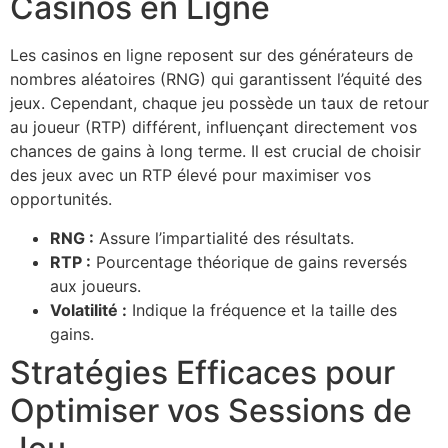
Casinos en Ligne
Les casinos en ligne reposent sur des générateurs de
nombres aléatoires (RNG) qui garantissent l’équité des
jeux. Cependant, chaque jeu possède un taux de retour
au joueur (RTP) différent, influençant directement vos
chances de gains à long terme. Il est crucial de choisir
des jeux avec un RTP élevé pour maximiser vos
opportunités.
RNG :
Assure l’impartialité des résultats.
RTP :
Pourcentage théorique de gains reversés
aux joueurs.
Volatilité :
Indique la fréquence et la taille des
gains.
Stratégies Efficaces pour
Optimiser vos Sessions de