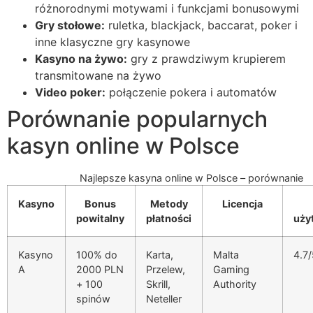
różnorodnymi motywami i funkcjami bonusowymi
Gry stołowe:
ruletka, blackjack, baccarat, poker i
inne klasyczne gry kasynowe
Kasyno na żywo:
gry z prawdziwym krupierem
transmitowane na żywo
Video poker:
połączenie pokera i automatów
Porównanie popularnych
kasyn online w Polsce
Najlepsze kasyna online w Polsce – porównanie
Kasyno
Bonus
Metody
Licencja
powitalny
płatności
uży
Kasyno
100% do
Karta,
Malta
4.7/
A
2000 PLN
Przelew,
Gaming
+ 100
Skrill,
Authority
spinów
Neteller