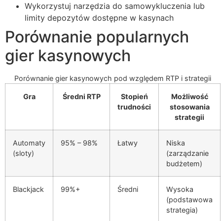
Wykorzystuj narzędzia do samowykluczenia lub
limity depozytów dostępne w kasynach
Porównanie popularnych
gier kasynowych
Porównanie gier kasynowych pod względem RTP i strategii
Gra
Średni RTP
Stopień
Możliwość
trudności
stosowania
strategii
Automaty
95% – 98%
Łatwy
Niska
(sloty)
(zarządzanie
budżetem)
Blackjack
99%+
Średni
Wysoka
(podstawowa
strategia)