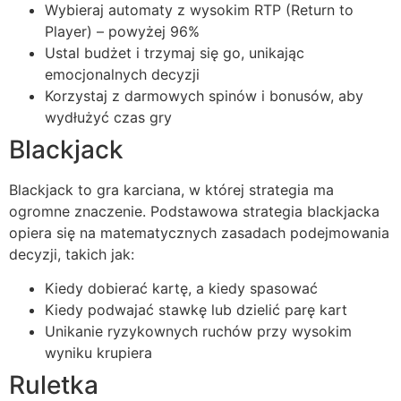
Wybieraj automaty z wysokim RTP (Return to
Player) – powyżej 96%
Ustal budżet i trzymaj się go, unikając
emocjonalnych decyzji
Korzystaj z darmowych spinów i bonusów, aby
wydłużyć czas gry
Blackjack
Blackjack to gra karciana, w której strategia ma
ogromne znaczenie. Podstawowa strategia blackjacka
opiera się na matematycznych zasadach podejmowania
decyzji, takich jak:
Kiedy dobierać kartę, a kiedy spasować
Kiedy podwajać stawkę lub dzielić parę kart
Unikanie ryzykownych ruchów przy wysokim
wyniku krupiera
Ruletka