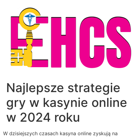
Skip
to
content
Najlepsze strategie
gry w kasynie online
w 2024 roku
W dzisiejszych czasach kasyna online zyskują na