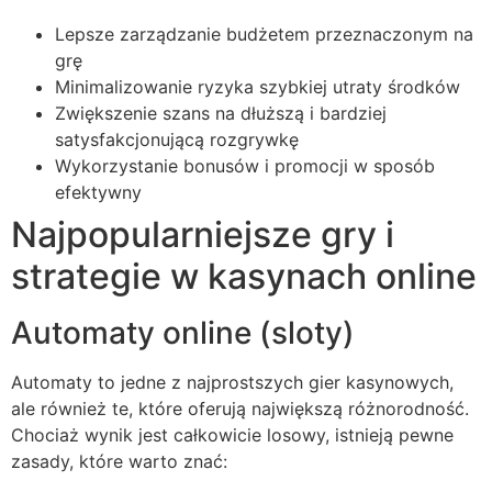
Lepsze zarządzanie budżetem przeznaczonym na
grę
Minimalizowanie ryzyka szybkiej utraty środków
Zwiększenie szans na dłuższą i bardziej
satysfakcjonującą rozgrywkę
Wykorzystanie bonusów i promocji w sposób
efektywny
Najpopularniejsze gry i
strategie w kasynach online
Automaty online (sloty)
Automaty to jedne z najprostszych gier kasynowych,
ale również te, które oferują największą różnorodność.
Chociaż wynik jest całkowicie losowy, istnieją pewne
zasady, które warto znać: