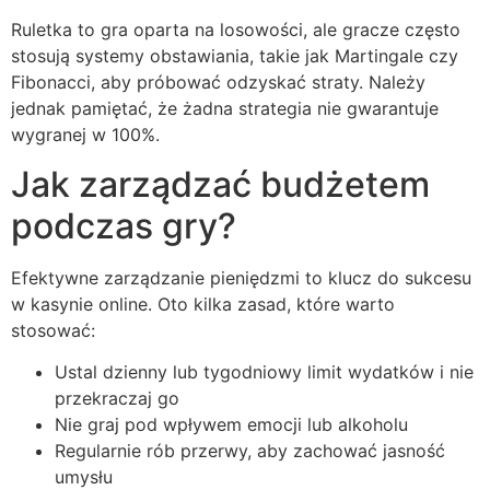
Ruletka to gra oparta na losowości, ale gracze często
stosują systemy obstawiania, takie jak Martingale czy
Fibonacci, aby próbować odzyskać straty. Należy
jednak pamiętać, że żadna strategia nie gwarantuje
wygranej w 100%.
Jak zarządzać budżetem
podczas gry?
Efektywne zarządzanie pieniędzmi to klucz do sukcesu
w kasynie online. Oto kilka zasad, które warto
stosować:
Ustal dzienny lub tygodniowy limit wydatków i nie
przekraczaj go
Nie graj pod wpływem emocji lub alkoholu
Regularnie rób przerwy, aby zachować jasność
umysłu