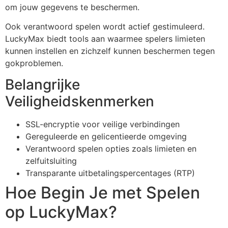
om jouw gegevens te beschermen.
Ook verantwoord spelen wordt actief gestimuleerd.
LuckyMax biedt tools aan waarmee spelers limieten
kunnen instellen en zichzelf kunnen beschermen tegen
gokproblemen.
Belangrijke
Veiligheidskenmerken
SSL-encryptie voor veilige verbindingen
Gereguleerde en gelicentieerde omgeving
Verantwoord spelen opties zoals limieten en
zelfuitsluiting
Transparante uitbetalingspercentages (RTP)
Hoe Begin Je met Spelen
op LuckyMax?