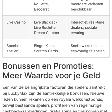
Roulette,
meerdere varianten
Baccarat
beschikbaar
Live Casino
Live Blackjack,
Interactief, real-time
Live Roulette,
dealers, sociale
Dream Catcher
ervaring
Speciale
Bingo, Keno,
Snelle winstkansen,
spellen
Scratch Cards
eenvoudig te spelen
Bonussen en Promoties:
Meer Waarde voor je Geld
Een van de belangrijkste factoren die spelers aantrekt
bij LuckyMax zijn de aantrekkelijke bonussen. Nieuwe
leden kunnen rekenen op een royale welkomstbonus,
terwijl bestaande spelers profiteren van regelmatige
cashback-aanbiedingen, gratis spins en toernooien met