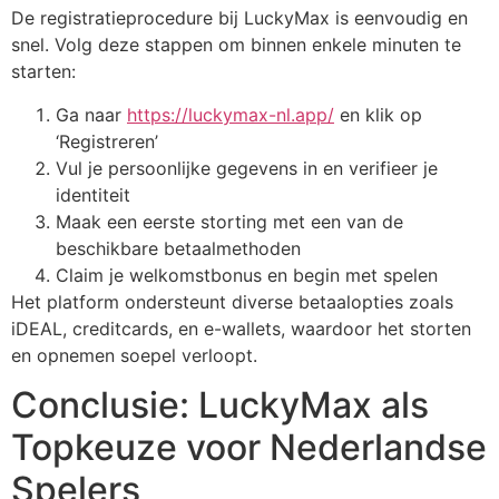
De registratieprocedure bij LuckyMax is eenvoudig en
snel. Volg deze stappen om binnen enkele minuten te
starten:
Ga naar
https://luckymax-nl.app/
en klik op
‘Registreren’
Vul je persoonlijke gegevens in en verifieer je
identiteit
Maak een eerste storting met een van de
beschikbare betaalmethoden
Claim je welkomstbonus en begin met spelen
Het platform ondersteunt diverse betaalopties zoals
iDEAL, creditcards, en e-wallets, waardoor het storten
en opnemen soepel verloopt.
Conclusie: LuckyMax als
Topkeuze voor Nederlandse
Spelers