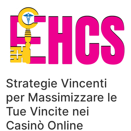
Skip
to
content
Strategie Vincenti
per Massimizzare le
Tue Vincite nei
Casinò Online