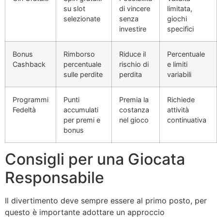
su slot
di vincere
limitata,
selezionate
senza
giochi
investire
specifici
Bonus
Rimborso
Riduce il
Percentuale
Cashback
percentuale
rischio di
e limiti
sulle perdite
perdita
variabili
Programmi
Punti
Premia la
Richiede
Fedeltà
accumulati
costanza
attività
per premi e
nel gioco
continuativa
bonus
Consigli per una Giocata
Responsabile
Il divertimento deve sempre essere al primo posto, per
questo è importante adottare un approccio