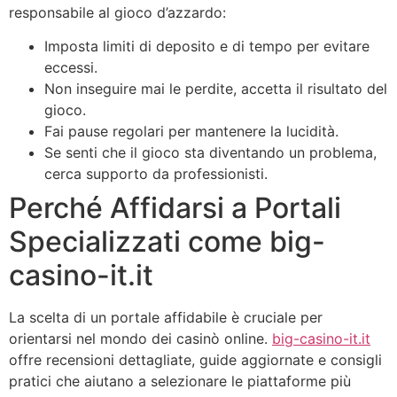
responsabile al gioco d’azzardo:
Imposta limiti di deposito e di tempo per evitare
eccessi.
Non inseguire mai le perdite, accetta il risultato del
gioco.
Fai pause regolari per mantenere la lucidità.
Se senti che il gioco sta diventando un problema,
cerca supporto da professionisti.
Perché Affidarsi a Portali
Specializzati come big-
casino-it.it
La scelta di un portale affidabile è cruciale per
orientarsi nel mondo dei casinò online.
big-casino-it.it
offre recensioni dettagliate, guide aggiornate e consigli
pratici che aiutano a selezionare le piattaforme più