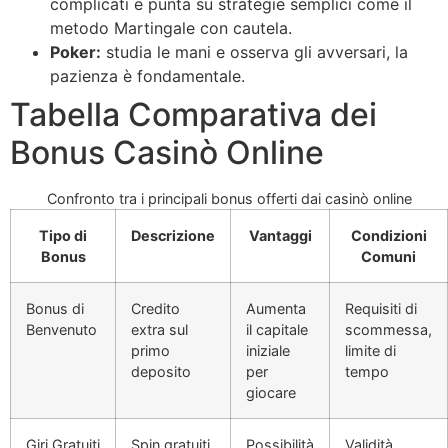
complicati e punta su strategie semplici come il
metodo Martingale con cautela.
Poker:
studia le mani e osserva gli avversari, la
pazienza è fondamentale.
Tabella Comparativa dei
Bonus Casinò Online
Confronto tra i principali bonus offerti dai casinò online
Tipo di
Descrizione
Vantaggi
Condizioni
Bonus
Comuni
Bonus di
Credito
Aumenta
Requisiti di
Benvenuto
extra sul
il capitale
scommessa,
primo
iniziale
limite di
deposito
per
tempo
giocare
Giri Gratuiti
Spin gratuiti
Possibilità
Validità