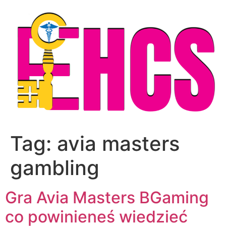
Skip
to
content
Tag:
avia masters
gambling
Gra Avia Masters BGaming
co powinieneś wiedzieć