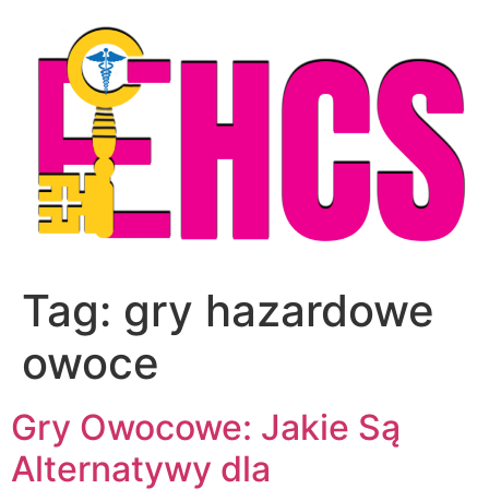
Skip
to
content
Tag:
gry hazardowe
owoce
Gry Owocowe: Jakie Są
Alternatywy dla