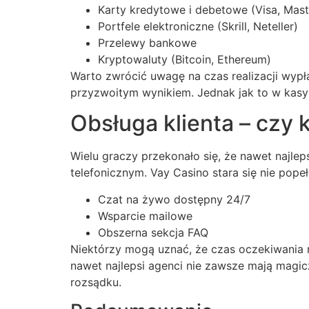
Karty kredytowe i debetowe (Visa, Mas
Portfele elektroniczne (Skrill, Neteller)
Przelewy bankowe
Kryptowaluty (Bitcoin, Ethereum)
Warto zwrócić uwagę na czas realizacji wypł
przyzwoitym wynikiem. Jednak jak to w kasy
Obsługa klienta – czy 
Wielu graczy przekonało się, że nawet najle
telefonicznym. Vay Casino stara się nie popeł
Czat na żywo dostępny 24/7
Wsparcie mailowe
Obszerna sekcja FAQ
Niektórzy mogą uznać, że czas oczekiwania n
nawet najlepsi agenci nie zawsze mają magic
rozsądku.