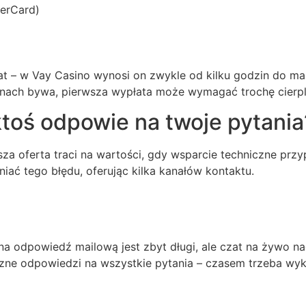
terCard)
at – w Vay Casino wynosi on zwykle od kilku godzin do ma
nach bywa, pierwsza wypłata może wymagać trochę cierpli
ktoś odpowie na twoje pytania
psza oferta traci na wartości, gdy wsparcie techniczne 
niać tego błędu, oferując kilka kanałów kontaktu.
a odpowiedź mailową jest zbyt długi, ale czat na żywo nad
zne odpowiedzi na wszystkie pytania – czasem trzeba wyk