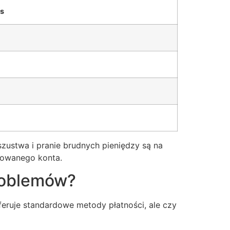
s
zustwa i pranie brudnych pieniędzy są na
kowanego konta.
roblemów?
oferuje standardowe metody płatności, ale czy