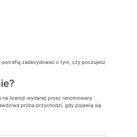
ji potrafią zadecydować o tym, czy poczujesz
ie?
a na licencji wydanej przez renomowany
rawdziwa próba przychodzi, gdy pojawią się