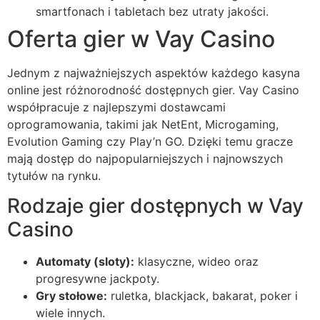
smartfonach i tabletach bez utraty jakości.
Oferta gier w Vay Casino
Jednym z najważniejszych aspektów każdego kasyna
online jest różnorodność dostępnych gier. Vay Casino
współpracuje z najlepszymi dostawcami
oprogramowania, takimi jak NetEnt, Microgaming,
Evolution Gaming czy Play’n GO. Dzięki temu gracze
mają dostęp do najpopularniejszych i najnowszych
tytułów na rynku.
Rodzaje gier dostępnych w Vay
Casino
Automaty (sloty):
klasyczne, wideo oraz
progresywne jackpoty.
Gry stołowe:
ruletka, blackjack, bakarat, poker i
wiele innych.