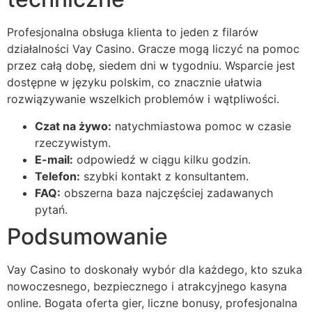
Profesjonalna obsługa klienta to jeden z filarów
działalności Vay Casino. Gracze mogą liczyć na pomoc
przez całą dobę, siedem dni w tygodniu. Wsparcie jest
dostępne w języku polskim, co znacznie ułatwia
rozwiązywanie wszelkich problemów i wątpliwości.
Czat na żywo:
natychmiastowa pomoc w czasie
rzeczywistym.
E-mail:
odpowiedź w ciągu kilku godzin.
Telefon:
szybki kontakt z konsultantem.
FAQ:
obszerna baza najczęściej zadawanych
pytań.
Podsumowanie
Vay Casino to doskonały wybór dla każdego, kto szuka
nowoczesnego, bezpiecznego i atrakcyjnego kasyna
online. Bogata oferta gier, liczne bonusy, profesjonalna