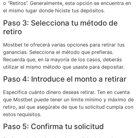
o “Retiros”. Generalmente, esta opción se encuentra en
el mismo lugar donde hiciste tus depósitos.
Paso 3: Selecciona tu método de
retiro
Mostbet te ofrecerá varias opciones para retirar tus
ganancias. Selecciona el método que prefieras.
Recuerda que, en la mayoría de los casos, deberás
utilizar el mismo método que usaste para depositar.
Paso 4: Introduce el monto a retirar
Especifica cuánto dinero deseas retirar. Ten en cuenta
que Mostbet puede tener un límite mínimo y máximo de
retiro, así que asegúrate de que tu solicitud cumpla con
estos requisitos.
Paso 5: Confirma tu solicitud