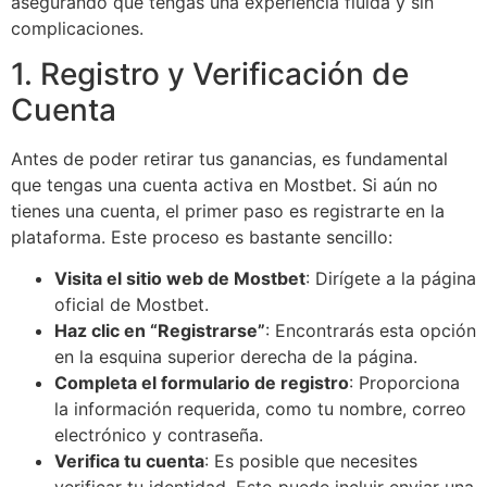
asegurando que tengas una experiencia fluida y sin
complicaciones.
1. Registro y Verificación de
Cuenta
Antes de poder retirar tus ganancias, es fundamental
que tengas una cuenta activa en Mostbet. Si aún no
tienes una cuenta, el primer paso es registrarte en la
plataforma. Este proceso es bastante sencillo:
Visita el sitio web de Mostbet
: Dirígete a la página
oficial de Mostbet.
Haz clic en “Registrarse”
: Encontrarás esta opción
en la esquina superior derecha de la página.
Completa el formulario de registro
: Proporciona
la información requerida, como tu nombre, correo
electrónico y contraseña.
Verifica tu cuenta
: Es posible que necesites