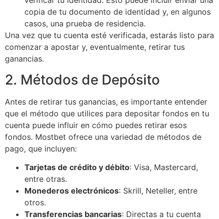
verificar tu identidad. Esto puede incluir enviar una
copia de tu documento de identidad y, en algunos
casos, una prueba de residencia.
Una vez que tu cuenta esté verificada, estarás listo para
comenzar a apostar y, eventualmente, retirar tus
ganancias.
2. Métodos de Depósito
Antes de retirar tus ganancias, es importante entender
que el método que utilices para depositar fondos en tu
cuenta puede influir en cómo puedes retirar esos
fondos. Mostbet ofrece una variedad de métodos de
pago, que incluyen:
Tarjetas de crédito y débito
: Visa, Mastercard,
entre otras.
Monederos electrónicos
: Skrill, Neteller, entre
otros.
Transferencias bancarias
: Directas a tu cuenta