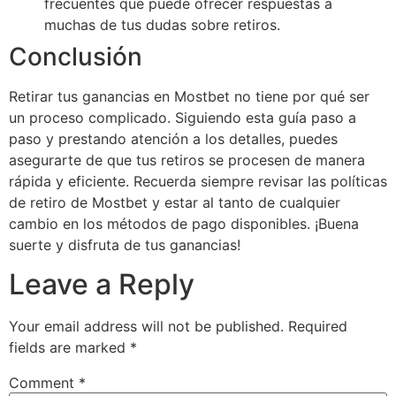
frecuentes que puede ofrecer respuestas a
muchas de tus dudas sobre retiros.
Conclusión
Retirar tus ganancias en Mostbet no tiene por qué ser
un proceso complicado. Siguiendo esta guía paso a
paso y prestando atención a los detalles, puedes
asegurarte de que tus retiros se procesen de manera
rápida y eficiente. Recuerda siempre revisar las políticas
de retiro de Mostbet y estar al tanto de cualquier
cambio en los métodos de pago disponibles. ¡Buena
suerte y disfruta de tus ganancias!
Leave a Reply
Your email address will not be published.
Required
fields are marked
*
Comment
*