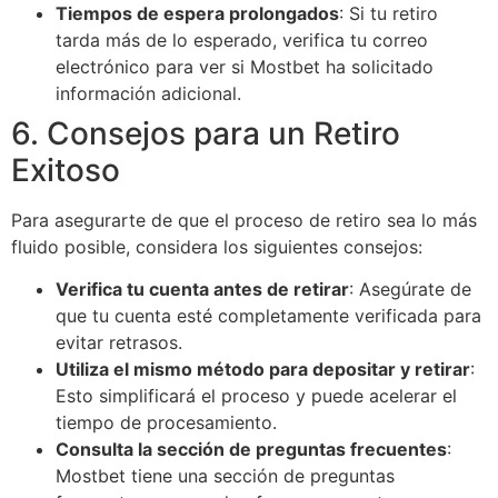
Tiempos de espera prolongados
: Si tu retiro
tarda más de lo esperado, verifica tu correo
electrónico para ver si Mostbet ha solicitado
información adicional.
6. Consejos para un Retiro
Exitoso
Para asegurarte de que el proceso de retiro sea lo más
fluido posible, considera los siguientes consejos:
Verifica tu cuenta antes de retirar
: Asegúrate de
que tu cuenta esté completamente verificada para
evitar retrasos.
Utiliza el mismo método para depositar y retirar
:
Esto simplificará el proceso y puede acelerar el
tiempo de procesamiento.
Consulta la sección de preguntas frecuentes
:
Mostbet tiene una sección de preguntas