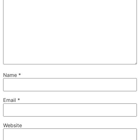
Name
*
Email
*
Website