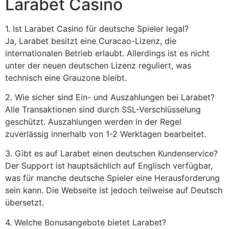
Larabet Casino
1. Ist Larabet Casino für deutsche Spieler legal?
Ja, Larabet besitzt eine Curacao-Lizenz, die
internationalen Betrieb erlaubt. Allerdings ist es nicht
unter der neuen deutschen Lizenz reguliert, was
technisch eine Grauzone bleibt.
2. Wie sicher sind Ein- und Auszahlungen bei Larabet?
Alle Transaktionen sind durch SSL-Verschlüsselung
geschützt. Auszahlungen werden in der Regel
zuverlässig innerhalb von 1-2 Werktagen bearbeitet.
3. Gibt es auf Larabet einen deutschen Kundenservice?
Der Support ist hauptsächlich auf Englisch verfügbar,
was für manche deutsche Spieler eine Herausforderung
sein kann. Die Webseite ist jedoch teilweise auf Deutsch
übersetzt.
4. Welche Bonusangebote bietet Larabet?