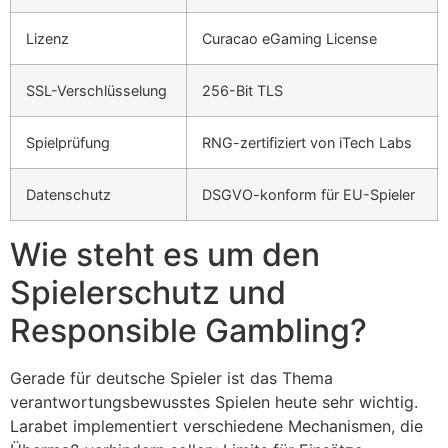
Lizenz
Curacao eGaming License
SSL-Verschlüsselung
256-Bit TLS
Spielprüfung
RNG-zertifiziert von iTech Labs
Datenschutz
DSGVO-konform für EU-Spieler
Wie steht es um den
Spielerschutz und
Responsible Gambling?
Gerade für deutsche Spieler ist das Thema
verantwortungsbewusstes Spielen heute sehr wichtig.
Larabet implementiert verschiedene Mechanismen, die