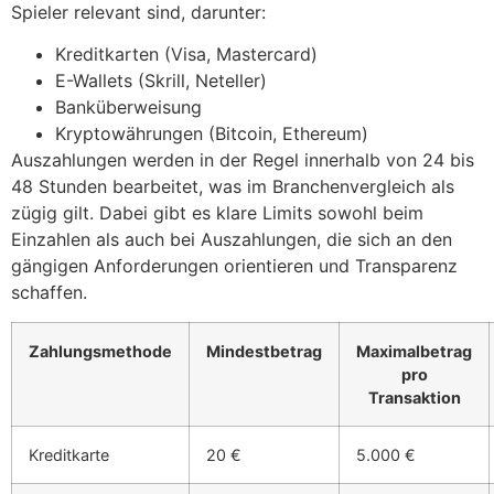
Spieler relevant sind, darunter:
Kreditkarten (Visa, Mastercard)
E-Wallets (Skrill, Neteller)
Banküberweisung
Kryptowährungen (Bitcoin, Ethereum)
Auszahlungen werden in der Regel innerhalb von 24 bis
48 Stunden bearbeitet, was im Branchenvergleich als
zügig gilt. Dabei gibt es klare Limits sowohl beim
Einzahlen als auch bei Auszahlungen, die sich an den
gängigen Anforderungen orientieren und Transparenz
schaffen.
Zahlungsmethode
Mindestbetrag
Maximalbetrag
pro
Transaktion
Kreditkarte
20 €
5.000 €