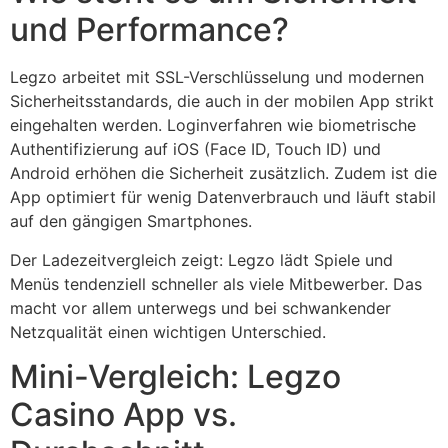
und Performance?
Legzo arbeitet mit SSL-Verschlüsselung und modernen
Sicherheitsstandards, die auch in der mobilen App strikt
eingehalten werden. Loginverfahren wie biometrische
Authentifizierung auf iOS (Face ID, Touch ID) und
Android erhöhen die Sicherheit zusätzlich. Zudem ist die
App optimiert für wenig Datenverbrauch und läuft stabil
auf den gängigen Smartphones.
Der Ladezeitvergleich zeigt: Legzo lädt Spiele und
Menüs tendenziell schneller als viele Mitbewerber. Das
macht vor allem unterwegs und bei schwankender
Netzqualität einen wichtigen Unterschied.
Mini-Vergleich: Legzo
Casino App vs.