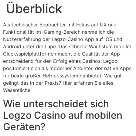
Überblick
Als technischer Beobachter mit Fokus auf UX und
Funktionalität im iGaming-Bereich nehme ich die
Nutzererfahrung der Legzo Casino App auf iOS und
Android unter die Lupe. Das schnelle Wachstum mobiler
Glücksspielplattformen macht die Qualität der App
entscheidend für den Erfolg eines Casinos. Legzo
positioniert sich als moderner Anbieter, der native Apps
für beide großen Betriebssysteme anbietet. Wie gut
gelingt das in der Praxis? Hier erfahren Sie alles
Wesentliche.
Wie unterscheidet sich
Legzo Casino auf mobilen
Geräten?