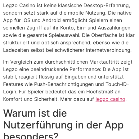
Legzo Casino ist keine klassische Desktop-Erfahrung,
sondern setzt stark auf die mobile Nutzung. Die native
App für iOS und Android ermöglicht Spielern einen
schnellen Zugriff auf ihr Konto, Ein- und Auszahlungen
sowie die gesamte Spielauswahl. Die Oberfläche ist klar
strukturiert und optisch ansprechend, ebenso wie die
Ladezeiten selbst bei schwächerer Internetverbindung.
Im Vergleich zum durchschnittlichen Marktauftritt zeigt
Legzo eine beeindruckende Performance: Die App ist
stabil, reagiert flüssig auf Eingaben und unterstützt
Features wie Push-Benachrichtigungen und Touch-ID-
Login. Für Spieler bedeutet das ein Höchstmaß an
Komfort und Sicherheit. Mehr dazu auf
legzo casino
.
Warum ist die
Nutzerführung in der App
besonders?