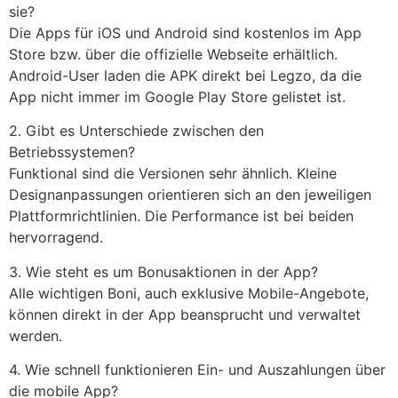
sie?
Die Apps für iOS und Android sind kostenlos im App
Store bzw. über die offizielle Webseite erhältlich.
Android-User laden die APK direkt bei Legzo, da die
App nicht immer im Google Play Store gelistet ist.
2. Gibt es Unterschiede zwischen den
Betriebssystemen?
Funktional sind die Versionen sehr ähnlich. Kleine
Designanpassungen orientieren sich an den jeweiligen
Plattformrichtlinien. Die Performance ist bei beiden
hervorragend.
3. Wie steht es um Bonusaktionen in der App?
Alle wichtigen Boni, auch exklusive Mobile-Angebote,
können direkt in der App beansprucht und verwaltet
werden.
4. Wie schnell funktionieren Ein- und Auszahlungen über
die mobile App?