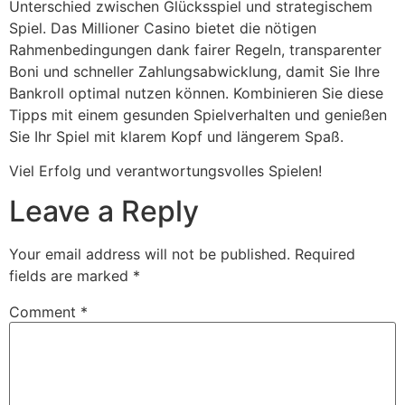
Unterschied zwischen Glücksspiel und strategischem
Spiel. Das Millioner Casino bietet die nötigen
Rahmenbedingungen dank fairer Regeln, transparenter
Boni und schneller Zahlungsabwicklung, damit Sie Ihre
Bankroll optimal nutzen können. Kombinieren Sie diese
Tipps mit einem gesunden Spielverhalten und genießen
Sie Ihr Spiel mit klarem Kopf und längerem Spaß.
Viel Erfolg und verantwortungsvolles Spielen!
Leave a Reply
Your email address will not be published.
Required
fields are marked
*
Comment
*