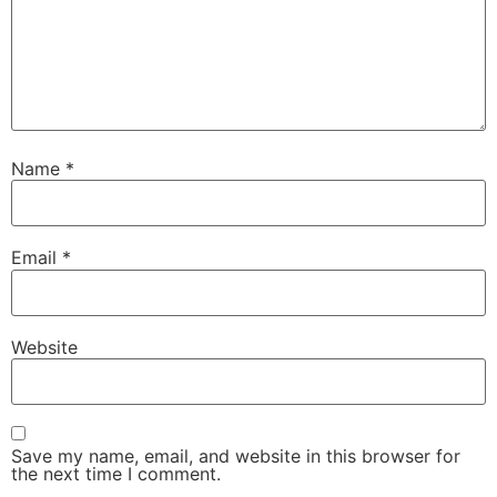
Name
*
Email
*
Website
Save my name, email, and website in this browser for
the next time I comment.