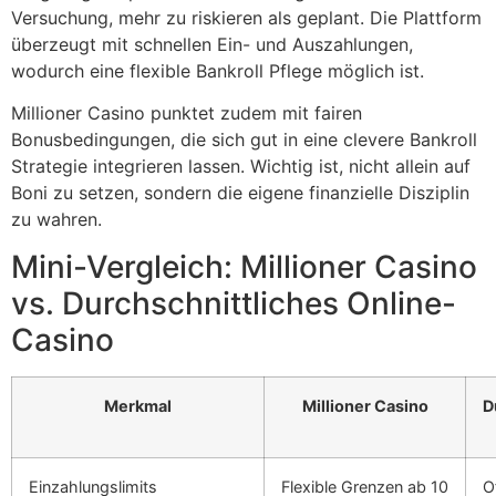
Versuchung, mehr zu riskieren als geplant. Die Plattform
überzeugt mit schnellen Ein- und Auszahlungen,
wodurch eine flexible Bankroll Pflege möglich ist.
Millioner Casino punktet zudem mit fairen
Bonusbedingungen, die sich gut in eine clevere Bankroll
Strategie integrieren lassen. Wichtig ist, nicht allein auf
Boni zu setzen, sondern die eigene finanzielle Disziplin
zu wahren.
Mini-Vergleich: Millioner Casino
vs. Durchschnittliches Online-
Casino
Merkmal
Millioner Casino
D
Einzahlungslimits
Flexible Grenzen ab 10
O