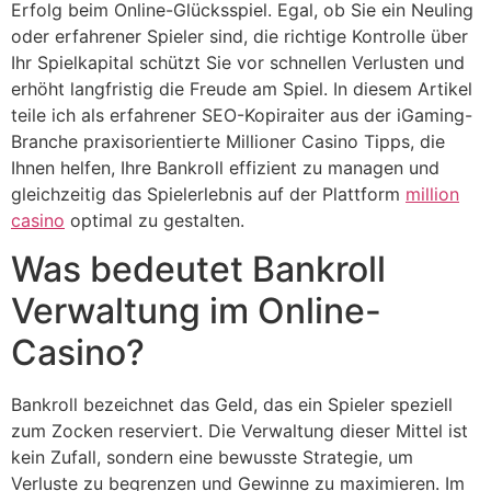
Erfolg beim Online-Glücksspiel. Egal, ob Sie ein Neuling
oder erfahrener Spieler sind, die richtige Kontrolle über
Ihr Spielkapital schützt Sie vor schnellen Verlusten und
erhöht langfristig die Freude am Spiel. In diesem Artikel
teile ich als erfahrener SEO-Kopiraiter aus der iGaming-
Branche praxisorientierte Millioner Casino Tipps, die
Ihnen helfen, Ihre Bankroll effizient zu managen und
gleichzeitig das Spielerlebnis auf der Plattform
million
casino
optimal zu gestalten.
Was bedeutet Bankroll
Verwaltung im Online-
Casino?
Bankroll bezeichnet das Geld, das ein Spieler speziell
zum Zocken reserviert. Die Verwaltung dieser Mittel ist
kein Zufall, sondern eine bewusste Strategie, um
Verluste zu begrenzen und Gewinne zu maximieren. Im