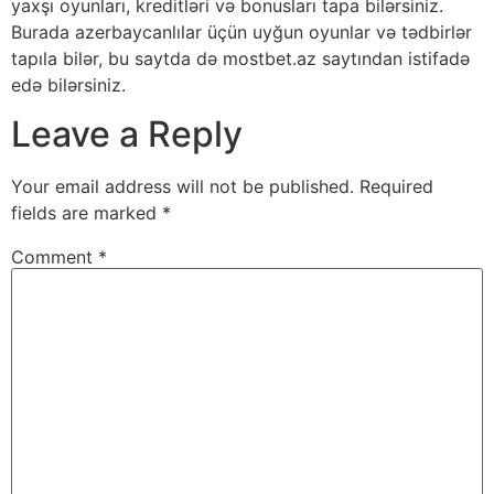
yaxşı oyunları, kreditləri və bonusları tapa bilərsiniz.
Burada azerbaycanlılar üçün uyğun oyunlar və tədbirlər
tapıla bilər, bu saytda də mostbet.az saytından istifadə
edə bilərsiniz.
Leave a Reply
Your email address will not be published.
Required
fields are marked
*
Comment
*