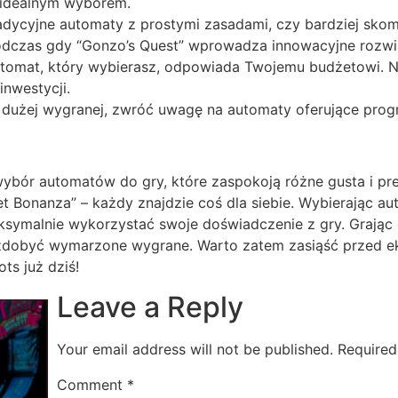
 idealnym wyborem.
tradycyjne automaty z prostymi zasadami, czy bardziej sk
, podczas gdy “Gonzo’s Quest” wprowadza innowacyjne rozwi
automat, który wybierasz, odpowiada Twojemu budżetowi. Ni
nwestycji.
o dużej wygranej, zwróć uwagę na automaty oferujące prog
wybór automatów do gry, które zaspokoją różne gusta i pre
et Bonanza” – każdy znajdzie coś dla siebie. Wybierając a
ymalnie wykorzystać swoje doświadczenie z gry. Grając 
zdobyć wymarzone wygrane. Warto zatem zasiąść przed e
ts już dziś!
Leave a Reply
Your email address will not be published.
Required
Comment
*