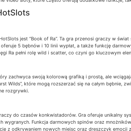
 video sloty, które często oferują dodatkowe funkcje, ta
HotSlots
tSlots jest “Book of Ra”. Ta gra przenosi graczy w świa
 oferuje 5 bębnów i 10 linii wypłat, a także funkcję darm
gi Ra pełni rolę wild i scatter, co czyni go kluczowym el
który zachwyca swoją kolorową grafiką i prostą, ale wciągaj
burst Wilds”, które mogą rozszerzać się na całym bębnie, z
ne rozgrywki.
graczy do czasów konkwistadorów. Gra oferuje unikalny sy
ch wygranych. Funkcja darmowych spinów oraz mnożników 
tację z odkrywaniem nowych miejsc oraz dreszczyk emocji 