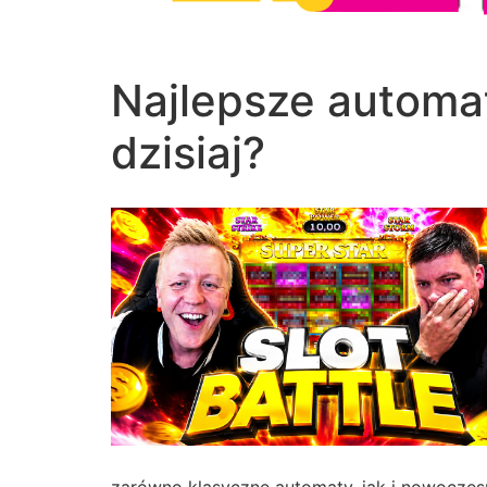
Najlepsze automat
dzisiaj?