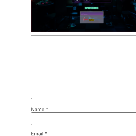
Name
*
Email
*