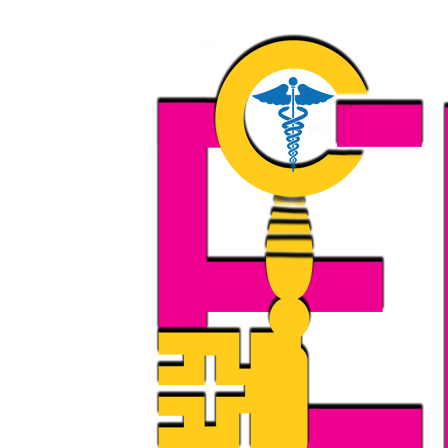
Skip
to
content