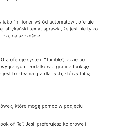
y jako “milioner wśród automatów”, oferuje
 afrykański temat sprawia, że jest nie tylko
liczą na szczęście.
 Gra oferuje system “Tumble”, gdzie po
ch wygranych. Dodatkowo, gra ma funkcję
st to idealna gra dla tych, którzy lubią
zówek, które mogą pomóc w podjęciu
ook of Ra”. Jeśli preferujesz kolorowe i