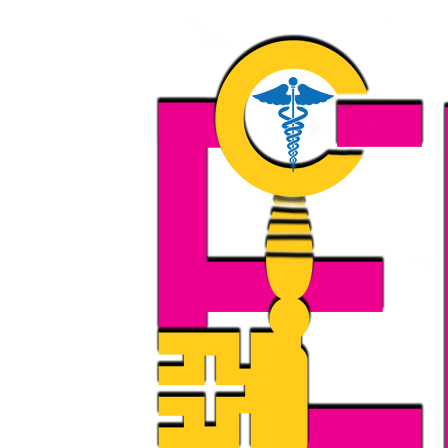
Skip
to
content