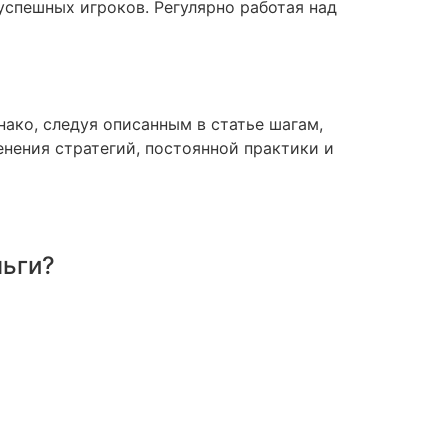
успешных игроков. Регулярно работая над
ако, следуя описанным в статье шагам,
нения стратегий, постоянной практики и
ньги?