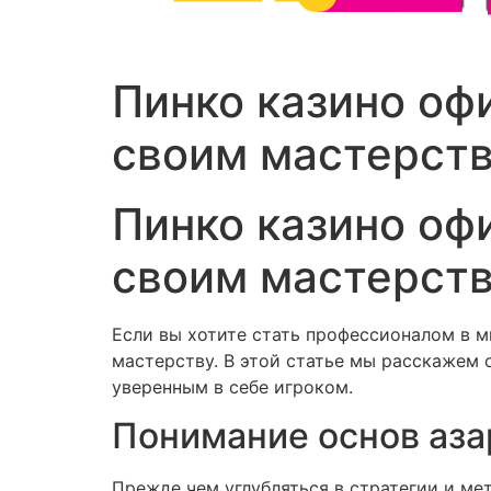
Пинко казино оф
своим мастерст
Пинко казино оф
своим мастерст
Если вы хотите стать профессионалом в м
мастерству. В этой статье мы расскажем 
уверенным в себе игроком.
Понимание основ аза
Прежде чем углубляться в стратегии и ме