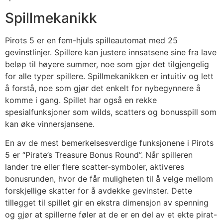
Spillmekanikk
Pirots 5 er en fem-hjuls spilleautomat med 25
gevinstlinjer. Spillere kan justere innsatsene sine fra lave
beløp til høyere summer, noe som gjør det tilgjengelig
for alle typer spillere. Spillmekanikken er intuitiv og lett
å forstå, noe som gjør det enkelt for nybegynnere å
komme i gang. Spillet har også en rekke
spesialfunksjoner som wilds, scatters og bonusspill som
kan øke vinnersjansene.
En av de mest bemerkelsesverdige funksjonene i Pirots
5 er “Pirate’s Treasure Bonus Round”. Når spilleren
lander tre eller flere scatter-symboler, aktiveres
bonusrunden, hvor de får muligheten til å velge mellom
forskjellige skatter for å avdekke gevinster. Dette
tillegget til spillet gir en ekstra dimensjon av spenning
og gjør at spillerne føler at de er en del av et ekte pirat-