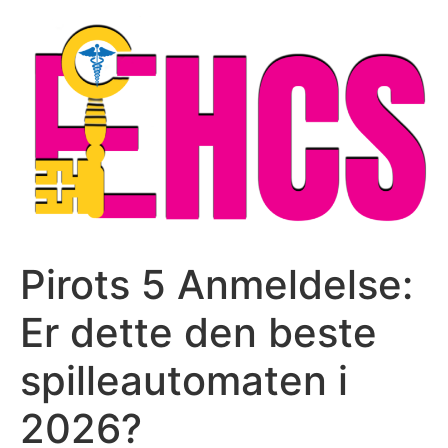
Skip
to
content
Pirots 5 Anmeldelse:
Er dette den beste
spilleautomaten i
2026?