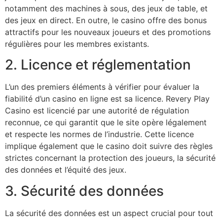
notamment des machines à sous, des jeux de table, et
des jeux en direct. En outre, le casino offre des bonus
attractifs pour les nouveaux joueurs et des promotions
régulières pour les membres existants.
2. Licence et réglementation
L’un des premiers éléments à vérifier pour évaluer la
fiabilité d’un casino en ligne est sa licence. Revery Play
Casino est licencié par une autorité de régulation
reconnue, ce qui garantit que le site opère légalement
et respecte les normes de l’industrie. Cette licence
implique également que le casino doit suivre des règles
strictes concernant la protection des joueurs, la sécurité
des données et l’équité des jeux.
3. Sécurité des données
La sécurité des données est un aspect crucial pour tout