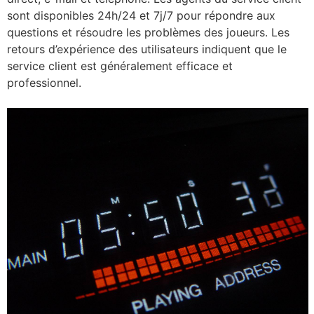
sont disponibles 24h/24 et 7j/7 pour répondre aux
questions et résoudre les problèmes des joueurs. Les
retours d’expérience des utilisateurs indiquent que le
service client est généralement efficace et
professionnel.