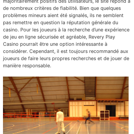
majoritairement positifs des utilisateurs, le site répond à
de nombreux critères de fiabilité. Bien que quelques
problèmes mineurs aient été signalés, ils ne semblent
pas remettre en question la réputation générale du
casino. Pour les joueurs à la recherche d’une expérience
de jeu en ligne sécurisée et agréable, Revery Play
Casino pourrait être une option intéressante à
considérer. Cependant, il est toujours recommandé aux
joueurs de faire leurs propres recherches et de jouer de
manière responsable.