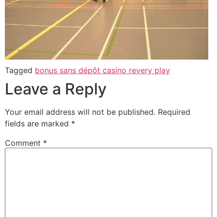
Tagged
bonus sans dépôt casino revery play
Leave a Reply
Your email address will not be published.
Required
fields are marked
*
Comment
*