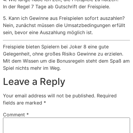
In der Regel 7 Tage ab Gutschrift der Freispiele.
5. Kann ich Gewinne aus Freispielen sofort auszahlen?
Nein, zunächst müssen die Umsatzbedingungen erfüllt
sein, bevor eine Auszahlung möglich ist.
Freispiele bieten Spielern bei Joker 8 eine gute
Gelegenheit, ohne großes Risiko Gewinne zu erzielen.
Mit dem Wissen um die Bonusregeln steht dem Spaß am
Spiel nichts mehr im Weg.
Leave a Reply
Your email address will not be published.
Required
fields are marked
*
Comment
*