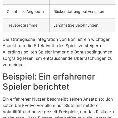
Cashback-Angebote
Rückerstattung bei Verlusten
Treueprogramme
Langfristige Belohnungen
Die strategische Integration von Boni ist ein wichtiger
Aspekt, um die Effektivität des Spiels zu steigern.
Allerdings sollten Spieler immer die Bonusbedingungen
sorgfältig lesen, um enttäuschende Überraschungen zu
vermeiden.
Beispiel: Ein erfahrener
Spieler berichtet
Ein erfahrener Nutzer beschreibt seinen Ansatz so: „Ich
setze bei Evolve vor allem auf Slots mit mittlerer
Volatilität und nutze gezielt Freispiele, um das Risiko zu
minimieren. Klare Einsatzlimits helfen mir, die Kontrolle