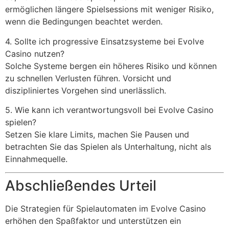
ermöglichen längere Spielsessions mit weniger Risiko,
wenn die Bedingungen beachtet werden.
4. Sollte ich progressive Einsatzsysteme bei Evolve
Casino nutzen?
Solche Systeme bergen ein höheres Risiko und können
zu schnellen Verlusten führen. Vorsicht und
diszipliniertes Vorgehen sind unerlässlich.
5. Wie kann ich verantwortungsvoll bei Evolve Casino
spielen?
Setzen Sie klare Limits, machen Sie Pausen und
betrachten Sie das Spielen als Unterhaltung, nicht als
Einnahmequelle.
Abschließendes Urteil
Die Strategien für Spielautomaten im Evolve Casino
erhöhen den Spaßfaktor und unterstützen ein