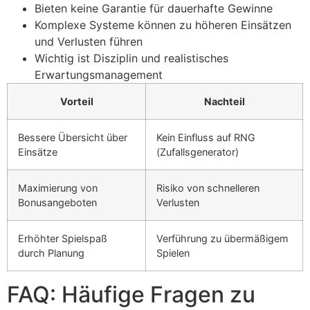
Bieten keine Garantie für dauerhafte Gewinne
Komplexe Systeme können zu höheren Einsätzen
und Verlusten führen
Wichtig ist Disziplin und realistisches
Erwartungsmanagement
Vorteil
Nachteil
Bessere Übersicht über
Kein Einfluss auf RNG
Einsätze
(Zufallsgenerator)
Maximierung von
Risiko von schnelleren
Bonusangeboten
Verlusten
Erhöhter Spielspaß
Verführung zu übermäßigem
durch Planung
Spielen
FAQ: Häufige Fragen zu