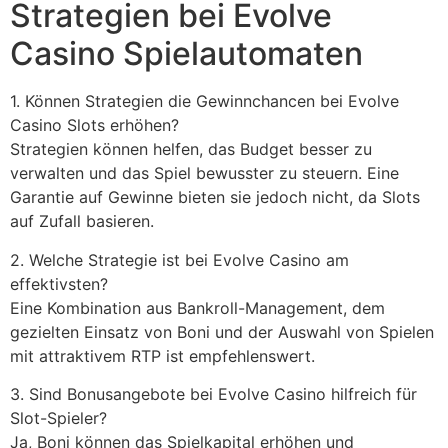
Strategien bei Evolve
Casino Spielautomaten
1. Können Strategien die Gewinnchancen bei Evolve
Casino Slots erhöhen?
Strategien können helfen, das Budget besser zu
verwalten und das Spiel bewusster zu steuern. Eine
Garantie auf Gewinne bieten sie jedoch nicht, da Slots
auf Zufall basieren.
2. Welche Strategie ist bei Evolve Casino am
effektivsten?
Eine Kombination aus Bankroll-Management, dem
gezielten Einsatz von Boni und der Auswahl von Spielen
mit attraktivem RTP ist empfehlenswert.
3. Sind Bonusangebote bei Evolve Casino hilfreich für
Slot-Spieler?
Ja, Boni können das Spielkapital erhöhen und