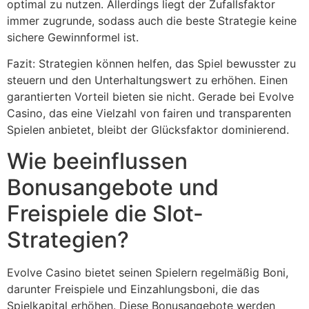
optimal zu nutzen. Allerdings liegt der Zufallsfaktor
immer zugrunde, sodass auch die beste Strategie keine
sichere Gewinnformel ist.
Fazit: Strategien können helfen, das Spiel bewusster zu
steuern und den Unterhaltungswert zu erhöhen. Einen
garantierten Vorteil bieten sie nicht. Gerade bei Evolve
Casino, das eine Vielzahl von fairen und transparenten
Spielen anbietet, bleibt der Glücksfaktor dominierend.
Wie beeinflussen
Bonusangebote und
Freispiele die Slot-
Strategien?
Evolve Casino bietet seinen Spielern regelmäßig Boni,
darunter Freispiele und Einzahlungsboni, die das
Spielkapital erhöhen. Diese Bonusangebote werden