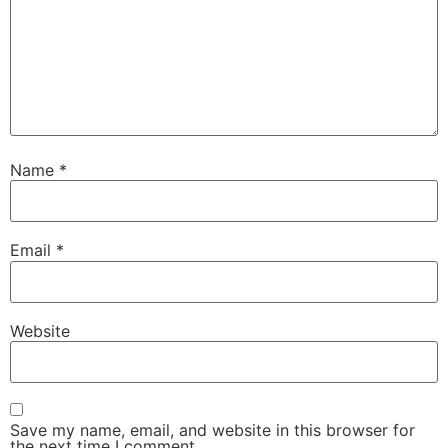
Name
*
Email
*
Website
Save my name, email, and website in this browser for
the next time I comment.