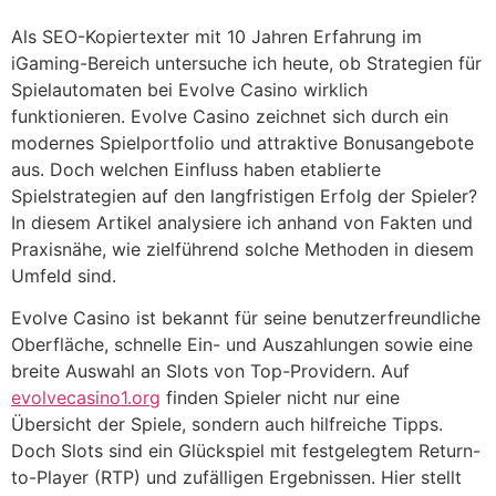
Als SEO-Kopiertexter mit 10 Jahren Erfahrung im
iGaming-Bereich untersuche ich heute, ob Strategien für
Spielautomaten bei Evolve Casino wirklich
funktionieren. Evolve Casino zeichnet sich durch ein
modernes Spielportfolio und attraktive Bonusangebote
aus. Doch welchen Einfluss haben etablierte
Spielstrategien auf den langfristigen Erfolg der Spieler?
In diesem Artikel analysiere ich anhand von Fakten und
Praxisnähe, wie zielführend solche Methoden in diesem
Umfeld sind.
Evolve Casino ist bekannt für seine benutzerfreundliche
Oberfläche, schnelle Ein- und Auszahlungen sowie eine
breite Auswahl an Slots von Top-Providern. Auf
evolvecasino1.org
finden Spieler nicht nur eine
Übersicht der Spiele, sondern auch hilfreiche Tipps.
Doch Slots sind ein Glückspiel mit festgelegtem Return-
to-Player (RTP) und zufälligen Ergebnissen. Hier stellt