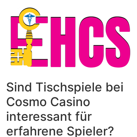
Skip
to
content
Sind Tischspiele bei
Cosmo Casino
interessant für
erfahrene Spieler?