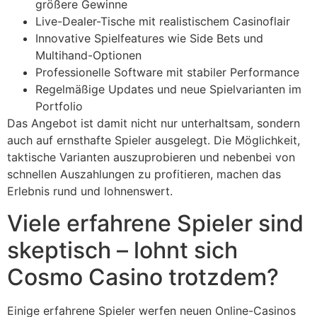
größere Gewinne
Live-Dealer-Tische mit realistischem Casinoflair
Innovative Spielfeatures wie Side Bets und
Multihand-Optionen
Professionelle Software mit stabiler Performance
Regelmäßige Updates und neue Spielvarianten im
Portfolio
Das Angebot ist damit nicht nur unterhaltsam, sondern
auch auf ernsthafte Spieler ausgelegt. Die Möglichkeit,
taktische Varianten auszuprobieren und nebenbei von
schnellen Auszahlungen zu profitieren, machen das
Erlebnis rund und lohnenswert.
Viele erfahrene Spieler sind
skeptisch – lohnt sich
Cosmo Casino trotzdem?
Einige erfahrene Spieler werfen neuen Online-Casinos