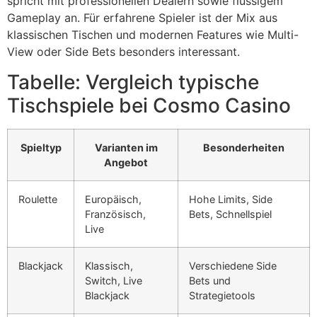
spricht mit professionellen Dealern sowie flüssigem
Gameplay an. Für erfahrene Spieler ist der Mix aus
klassischen Tischen und modernen Features wie Multi-
View oder Side Bets besonders interessant.
Tabelle: Vergleich typische
Tischspiele bei Cosmo Casino
Spieltyp
Varianten im
Besonderheiten
Angebot
Roulette
Europäisch,
Hohe Limits, Side
Französisch,
Bets, Schnellspiel
Live
Blackjack
Klassisch,
Verschiedene Side
Switch, Live
Bets und
Blackjack
Strategietools