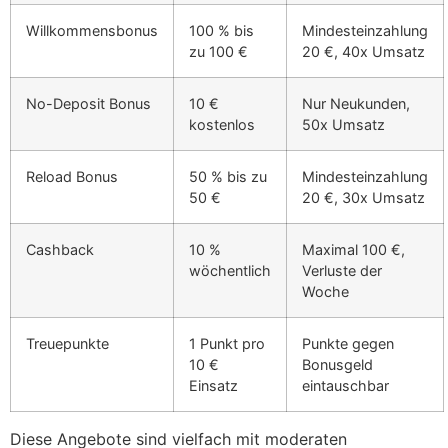
Willkommensbonus
100 % bis
Mindesteinzahlung
zu 100 €
20 €, 40x Umsatz
No-Deposit Bonus
10 €
Nur Neukunden,
kostenlos
50x Umsatz
Reload Bonus
50 % bis zu
Mindesteinzahlung
50 €
20 €, 30x Umsatz
Cashback
10 %
Maximal 100 €,
wöchentlich
Verluste der
Woche
Treuepunkte
1 Punkt pro
Punkte gegen
10 €
Bonusgeld
Einsatz
eintauschbar
Diese Angebote sind vielfach mit moderaten