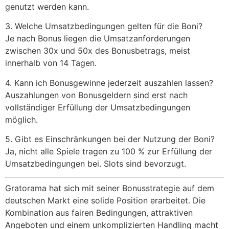
genutzt werden kann.
3. Welche Umsatzbedingungen gelten für die Boni?
Je nach Bonus liegen die Umsatzanforderungen
zwischen 30x und 50x des Bonusbetrags, meist
innerhalb von 14 Tagen.
4. Kann ich Bonusgewinne jederzeit auszahlen lassen?
Auszahlungen von Bonusgeldern sind erst nach
vollständiger Erfüllung der Umsatzbedingungen
möglich.
5. Gibt es Einschränkungen bei der Nutzung der Boni?
Ja, nicht alle Spiele tragen zu 100 % zur Erfüllung der
Umsatzbedingungen bei. Slots sind bevorzugt.
Gratorama hat sich mit seiner Bonusstrategie auf dem
deutschen Markt eine solide Position erarbeitet. Die
Kombination aus fairen Bedingungen, attraktiven
Angeboten und einem unkomplizierten Handling macht