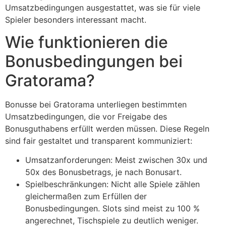
Umsatzbedingungen ausgestattet, was sie für viele
Spieler besonders interessant macht.
Wie funktionieren die
Bonusbedingungen bei
Gratorama?
Bonusse bei Gratorama unterliegen bestimmten
Umsatzbedingungen, die vor Freigabe des
Bonusguthabens erfüllt werden müssen. Diese Regeln
sind fair gestaltet und transparent kommuniziert:
Umsatzanforderungen: Meist zwischen 30x und
50x des Bonusbetrags, je nach Bonusart.
Spielbeschränkungen: Nicht alle Spiele zählen
gleichermaßen zum Erfüllen der
Bonusbedingungen. Slots sind meist zu 100 %
angerechnet, Tischspiele zu deutlich weniger.