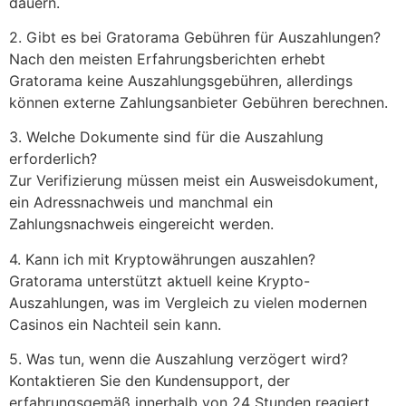
dauern.
2. Gibt es bei Gratorama Gebühren für Auszahlungen?
Nach den meisten Erfahrungsberichten erhebt
Gratorama keine Auszahlungsgebühren, allerdings
können externe Zahlungsanbieter Gebühren berechnen.
3. Welche Dokumente sind für die Auszahlung
erforderlich?
Zur Verifizierung müssen meist ein Ausweisdokument,
ein Adressnachweis und manchmal ein
Zahlungsnachweis eingereicht werden.
4. Kann ich mit Kryptowährungen auszahlen?
Gratorama unterstützt aktuell keine Krypto-
Auszahlungen, was im Vergleich zu vielen modernen
Casinos ein Nachteil sein kann.
5. Was tun, wenn die Auszahlung verzögert wird?
Kontaktieren Sie den Kundensupport, der
erfahrungsgemäß innerhalb von 24 Stunden reagiert