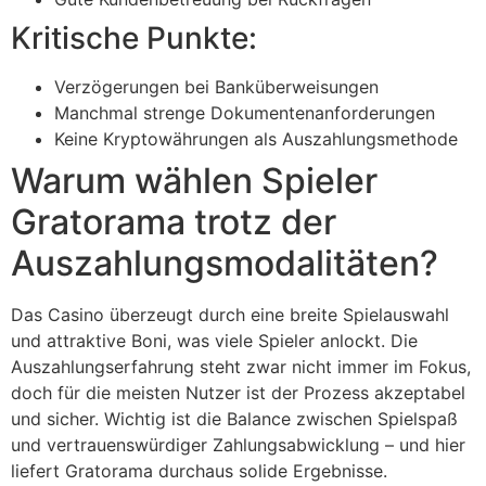
Kritische Punkte:
Verzögerungen bei Banküberweisungen
Manchmal strenge Dokumentenanforderungen
Keine Kryptowährungen als Auszahlungsmethode
Warum wählen Spieler
Gratorama trotz der
Auszahlungsmodalitäten?
Das Casino überzeugt durch eine breite Spielauswahl
und attraktive Boni, was viele Spieler anlockt. Die
Auszahlungserfahrung steht zwar nicht immer im Fokus,
doch für die meisten Nutzer ist der Prozess akzeptabel
und sicher. Wichtig ist die Balance zwischen Spielspaß
und vertrauenswürdiger Zahlungsabwicklung – und hier
liefert Gratorama durchaus solide Ergebnisse.