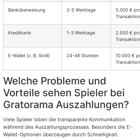
Banküberweisung
2-5 Werktage
5.000 € pr
Transaktion
Kreditkarte
1-3 Werktage
2.500 € pr
Transaktion
E-Wallet (z. B. Skrill)
24-48 Stunden
10.000 € p
Transaktion
Welche Probleme und
Vorteile sehen Spieler bei
Gratorama Auszahlungen?
Viele Spieler loben die transparente Kommunikation
während des Auszahlungsprozesses. Besonders die E-
Wallet-Optionen überzeugen durch Schnelligkeit.