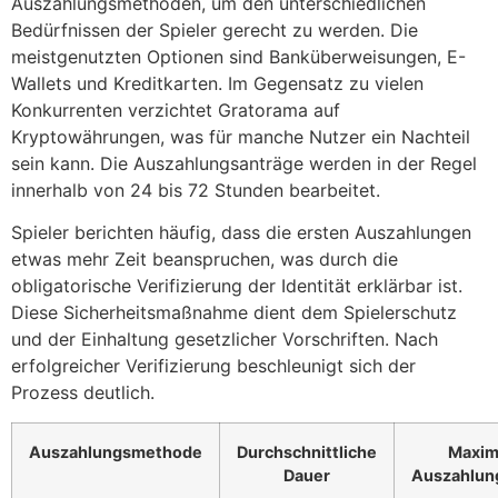
Auszahlungsmethoden, um den unterschiedlichen
Bedürfnissen der Spieler gerecht zu werden. Die
meistgenutzten Optionen sind Banküberweisungen, E-
Wallets und Kreditkarten. Im Gegensatz zu vielen
Konkurrenten verzichtet Gratorama auf
Kryptowährungen, was für manche Nutzer ein Nachteil
sein kann. Die Auszahlungsanträge werden in der Regel
innerhalb von 24 bis 72 Stunden bearbeitet.
Spieler berichten häufig, dass die ersten Auszahlungen
etwas mehr Zeit beanspruchen, was durch die
obligatorische Verifizierung der Identität erklärbar ist.
Diese Sicherheitsmaßnahme dient dem Spielerschutz
und der Einhaltung gesetzlicher Vorschriften. Nach
erfolgreicher Verifizierung beschleunigt sich der
Prozess deutlich.
Auszahlungsmethode
Durchschnittliche
Maxim
Dauer
Auszahlun