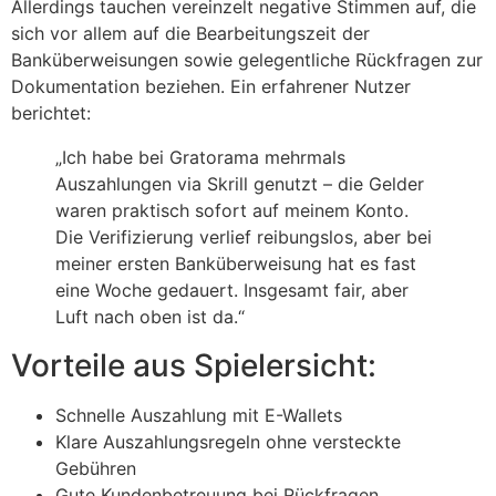
Allerdings tauchen vereinzelt negative Stimmen auf, die
sich vor allem auf die Bearbeitungszeit der
Banküberweisungen sowie gelegentliche Rückfragen zur
Dokumentation beziehen. Ein erfahrener Nutzer
berichtet:
„Ich habe bei Gratorama mehrmals
Auszahlungen via Skrill genutzt – die Gelder
waren praktisch sofort auf meinem Konto.
Die Verifizierung verlief reibungslos, aber bei
meiner ersten Banküberweisung hat es fast
eine Woche gedauert. Insgesamt fair, aber
Luft nach oben ist da.“
Vorteile aus Spielersicht:
Schnelle Auszahlung mit E-Wallets
Klare Auszahlungsregeln ohne versteckte
Gebühren
Gute Kundenbetreuung bei Rückfragen