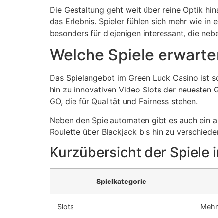
Die Gestaltung geht weit über reine Optik hi
das Erlebnis. Spieler fühlen sich mehr wie in 
besonders für diejenigen interessant, die n
Welche Spiele erwarten
Das Spielangebot im Green Luck Casino ist so v
hin zu innovativen Video Slots der neuesten 
GO, die für Qualität und Fairness stehen.
Neben den Spielautomaten gibt es auch ein ab
Roulette über Blackjack bis hin zu verschied
Kurzübersicht der Spiele
Spielkategorie
Slots
Mehr 